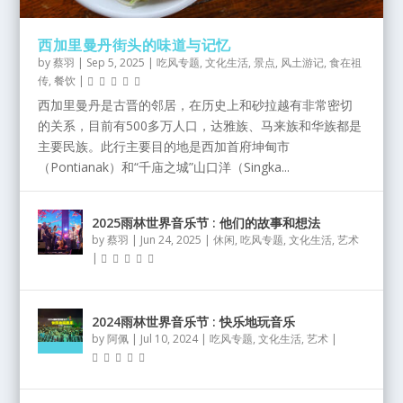
西加里曼丹街头的味道与记忆
诉说砂拉越鸡尾酒的故事
古晋老街导览（体验升级版10.0）
西加里曼丹街头的味道与记忆
2025雨林世界音乐节 : 他们的故事和想法...
2024雨林世界音乐节 : 快乐地玩音乐
2024雨林世界音乐节 : 终于遇见喜多郎KITARO...
by
蔡羽
|
Sep 5, 2025
|
吃风专题
,
文化生活
,
景点
,
风土游记
,
食在祖
传
,
餐饮
|
西加里曼丹是古晋的邻居，在历史上和砂拉越有非常密切
的关系，目前有500多万人口，达雅族、马来族和华族都是
主要民族。此行主要目的地是西加首府坤甸市
（Pontianak）和“千庙之城”山口洋（Singka...
2025雨林世界音乐节 : 他们的故事和想法
by
蔡羽
|
Jun 24, 2025
|
休闲
,
吃风专题
,
文化生活
,
艺术
|
2024雨林世界音乐节 : 快乐地玩音乐
by
阿佩
|
Jul 10, 2024
|
吃风专题
,
文化生活
,
艺术
|