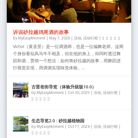
诉说砂拉越鸡尾酒的故事
by
MyEasyMoment
|
May 7, 2026
|
活动
,
活动行程
|
Victor（黄圣景）是一位调酒师，也是一位编舞老师。这两
个身份看似风马牛不相及，但在他的身上，却同时透过舞
蹈和酒，贯彻一个想法：如何将砂拉越的故事，用舞蹈进
行视觉呈现，用调酒实现味觉体验。...
古晋老街导览（体验升级版10.0）
by
MyEasyMoment
|
Oct 30, 2025
|
活动
,
活动行程
|
生态导览2.0 : 砂拉越植物园
by
MyEasyMoment
|
Oct 17, 2024
|
活动
,
活动行程
|