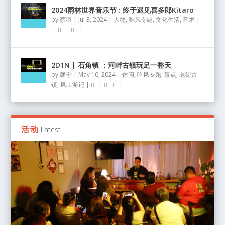
2024雨林世界音乐节 : 终于遇见喜多郎Kitaro
by
蔡羽
|
Jul 3, 2024
|
人物
,
吃风专题
,
文化生活
,
艺术
|
2D1N | 石角镇 ：河畔古镇玩足一整天
by
馨宁
|
May 10, 2024
|
休闲
,
吃风专题
,
景点
,
老街古
镇
,
风土游记
|
活动
Latest