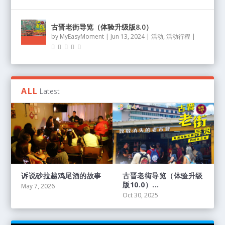
古晋老街导览（体验升级版8.0）
by
MyEasyMoment
|
Jun 13, 2024
|
活动
,
活动行程
|
ALL
Latest
诉说砂拉越鸡尾酒的故事
古晋老街导览（体验升级
版10.0）...
May 7, 2026
Oct 30, 2025