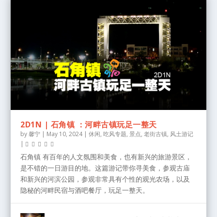
2D1N | 石角镇 ：河畔古镇玩足一整天
by
馨宁
|
May 10, 2024
|
休闲
,
吃风专题
,
景点
,
老街古镇
,
风土游记
|
石角镇 有百年的人文氛围和美食，也有新兴的旅游景区，
是不错的一日游目的地。这篇游记带你寻美食，参观古庙
和新兴的河滨公园，参观非常具有个性的观光农场，以及
隐秘的河畔民宿与酒吧餐厅，玩足一整天。