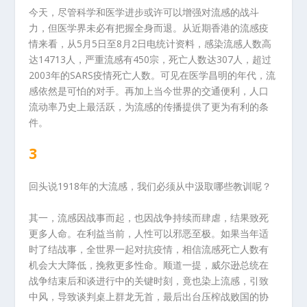
今天，尽管科学和医学进步或许可以增强对流感的战斗
力，但医学界未必有把握全身而退。从近期香港的流感疫
情来看，从5月5日至8月2日电统计资料，感染流感人数高
达14713人，严重流感有450宗，死亡人数达307人，超过
2003年的SARS疫情死亡人数。可见在医学昌明的年代，流
感依然是可怕的对手。再加上当今世界的交通便利，人口
流动率乃史上最活跃，为流感的传播提供了更为有利的条
件。
3
回头说1918年的大流感，我们必须从中汲取哪些教训呢？
其一，流感因战事而起，也因战争持续而肆虐，结果致死
更多人命。在利益当前，人性可以邪恶至极。如果当年适
时了结战事，全世界一起对抗疫情，相信流感死亡人数有
机会大大降低，挽救更多性命。顺道一提，威尔逊总统在
战争结束后和谈进行中的关键时刻，竟也染上流感，引致
中风，导致谈判桌上群龙无首，最后出台压榨战败国的协