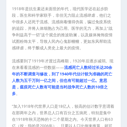
1918年是抗生素还未面世的年代，现代医学还在起步阶
段，医生和科学家联手，非但无力阻止流感肆虐，他们之
中很多人还死于流感。流感病毒懂得伪装，骗过免疫系统
的追踪，并将人体细胞占为己用。医学的无力，再加上“战
争利益高于一切”这个观念的推波助澜，以及媒体掩饰疫情
试图粉饰太平，导致人民内心鬼影幢幢，更如东风帮助流
感肆虐，终于酿成人类史上最大的疫情。
流感要到了1919年才渡过高峰期，1920年后逐步减弱。现
在来看看流感的一些数据——
流感死亡人数经过长达20余
年的不断调查与修改，到了1940年代估计较为准确的死亡
人数为五千万到一亿之间，但也有可能超过一亿。意思
是，瘟疫死亡人数有可能是当时战争死亡人数的10倍之
多
。
“加入1918年代世界人口是18亿人，较高的估计数字意谓着
在那两年之内，世界总人口有百分之五病死，特别是集中
在1918年秋天恐怖的十二个星期之内。今天世界人口有63
亿（按：指的是2006年）。只要以人口比例来推算，就可