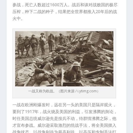
参战，死亡人数超过1600万人。战后和谈对战败国的极尽
压榨，种下二战的种子，结果把全世界都推入20年后的战
火中。
一战又称为欧战。（图片来源 / i.ytimg.com）
一战在欧洲刚爆发时，远在另一头的美国只是隔岸观火，
要到了1917年，战火烧及美国的利益，引发沸腾的舆论，
时任美国总统威尔逊先是按兵不动，待群情沸腾之际，他
才宣布参战。威尔逊采取激烈的统战手法，将全美国掷入
战争状态，以战争利益为最高利益，以高压和专制手法打