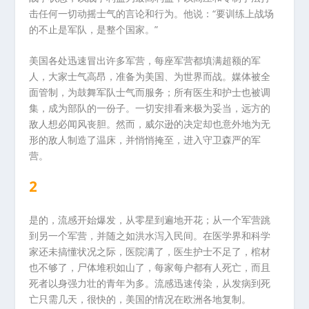
击任何一切动摇士气的言论和行为。他说：“要训练上战场
的不止是军队，是整个国家。”
美国各处迅速冒出许多军营，每座军营都填满超额的军
人，大家士气高昂，准备为美国、为世界而战。媒体被全
面管制，为鼓舞军队士气而服务；所有医生和护士也被调
集，成为部队的一份子。一切安排看来极为妥当，远方的
敌人想必闻风丧胆。然而，威尔逊的决定却也意外地为无
形的敌人制造了温床，并悄悄掩至，进入守卫森严的军
营。
2
是的，流感开始爆发，从零星到遍地开花；从一个军营跳
到另一个军营，并随之如洪水泻入民间。在医学界和科学
家还未搞懂状况之际，医院满了，医生护士不足了，棺材
也不够了，尸体堆积如山了，每家每户都有人死亡，而且
死者以身强力壮的青年为多。流感迅速传染，从发病到死
亡只需几天，很快的，美国的情况在欧洲各地复制。