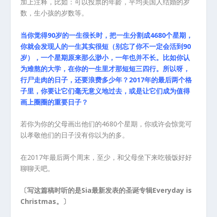
加上注释，比如：可以投票的年龄，平均美国人结婚的岁
数，生小孩的岁数等。
当你觉得90岁的一生很长时，把一生分割成4680个星期，
你就会发现人的一生其实很短（别忘了你不一定会活到90
岁），一个星期原来那么渺小，一年也并不长。比如你认
为难熬的大学，在你的一生里才那短短三四行。所以呀，
行尸走肉的日子，还要浪费多少年？2017年的最后两个格
子里，你要让它们毫无意义地过去，或是让它们成为值得
画上圈圈的重要日子？
若你为你的父母画出他们的4680个星期，你或许会惊觉可
以孝敬他们的日子没有你以为的多。
在2017年最后两个周末，至少，和父母坐下来吃顿饭好好
聊聊天吧。
〔写这篇稿时听的是Sia最新发表的圣诞专辑Everyday is
Christmas。〕