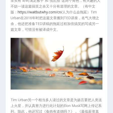
里头有“即时满足猴子”和“慌乱怪”这两个角色，有兴趣的人
不妨一读这篇搞笑之余又十分有道理的文章。（有中文
版：
https://waitbutwhy.com/cn/
人为什么会拖延）Tim
Urban在2016年时把这篇文章搬到TED讲座，名气大增之
余，他还把准备TED讲稿的拖延过程加倍搞笑的写成另一
篇文章，可惜没有被译成中文。
Tim Urban另一个相当多人读过的文章是为扬言要把人类送
上火星，并认真努力进行此计划的Elon Musk写网上传记系
列。除此，他还写过《食肉有道德吗？》，《最低薪资真