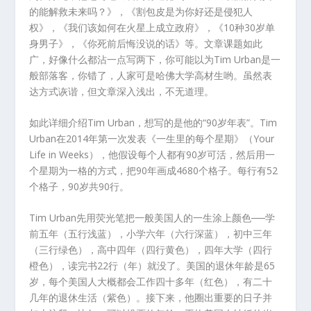
的能解救未来吗？》，《割包皮是为你好还是侵犯人
权》，《我们该如何在火星上成立政府》，《10种30岁单
身男子》，《你死前后悔没说的话》等。文章课题如此
广，好像什么都沾一点写两下，你可能以为Tim Urban是一
般部落客，你错了，人家可是哈佛大学高材生哟。虽然表
达方式诙谐，但文章深入浅出，不无道理。
如此详细介绍Tim Urban，想写的是他的“90岁年表”。Tim
Urban在2014年第一次发表《一生里的每个星期》（Your
Life in Weeks），他假设每个人都有90岁可活，然后用一
个星期为一格的方式，把90年画成4680个格子。每行有52
个格子，90岁共90行。
Tim Urban先用荧光笔把一般美国人的一生涂上颜色──学
前五年（五行浅蓝），小学六年（六行深蓝），初中三年
（三行绿色），高中四年（四行黄色），四年大学（四行
橙色），读完书22行（年）就没了。美国的退休年龄是65
岁，每个美国人大概都会工作四十多年（红色），有二十
几年的退休生活（紫色）。接下来，他圈出重要的日子并