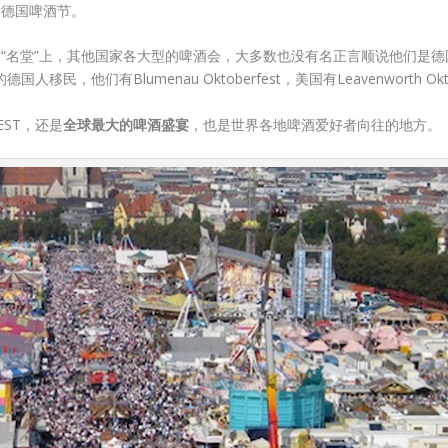
是德国啤酒节。
“名堂”上，其他国家各大型的啤酒会，大多数也没有名正言顺说他们是
移民，他们有Blumenau Oktoberfest，美国有Leavenworth O
EST，还是
全球最大的啤酒盛宴
，也是世界各地啤酒爱好者向往的地方。