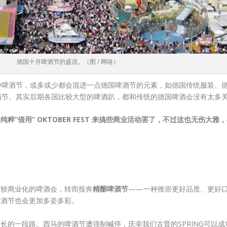
德国十月啤酒节的盛况。（图 / 网络）
种啤酒节，或多或少都会混进一点德国啤酒节的元素，如德国传统服装、
酒节。其实后期各国比较大型的啤酒趴，都和传统的德国啤酒会没有太多
粹“借用” OKTOBER FEST 来搞些商业活动罢了，不过这也无伤大
比较商业化的啤酒会，转而投奔
精酿啤酒节
——一种推崇更好品质、更好
啤酒节也会更加多姿多彩。
长的一段路。西马的啤酒节遭强制喊停，庆幸我们古晋的SPRING可以