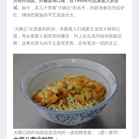
另有炸鸡面、炸酱面等口味，在1990年代也算是大胆尝
试
。如今，其儿子带着“大碗公”的名号，到其他食坊另起炉
灶，继续把家族的手艺发扬光大。
“大碗公”从贵族到民间，承载着人们成家立业发大财的心
愿；再从客家人厨房里的嗓音，叫上街头成为祖传面家品
牌，这乘在里头的不止是哥罗面，还有更深一层的含义。
大碗公的炸鸡面也是店内的一道招牌美食。（图 / 蔡羽）