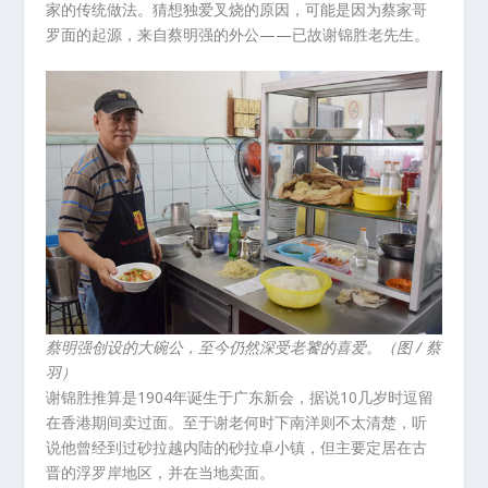
家的传统做法。猜想独爱叉烧的原因，可能是因为蔡家哥
罗面的起源，来自蔡明强的外公——已故谢锦胜老先生。
蔡明强创设的大碗公，至今仍然深受老饕的喜爱。（图 / 蔡
羽）
谢锦胜推算是1904年诞生于广东新会，据说10几岁时逗留
在香港期间卖过面。至于谢老何时下南洋则不太清楚，听
说他曾经到过砂拉越内陆的砂拉卓小镇，但主要定居在古
晋的浮罗岸地区，并在当地卖面。