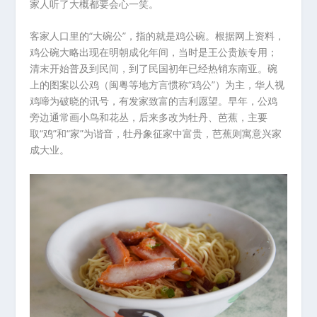
家人听了大概都要会心一笑。
客家人口里的“大碗公”，指的就是鸡公碗。根据网上资料，
鸡公碗大略出现在明朝成化年间，当时是王公贵族专用；
清末开始普及到民间，到了民国初年已经热销东南亚。碗
上的图案以公鸡（闽粤等地方言惯称“鸡公”）为主，华人视
鸡啼为破晓的讯号，有发家致富的吉利愿望。早年，公鸡
旁边通常画小鸟和花丛，后来多改为牡丹、芭蕉，主要
取“鸡”和“家”为谐音，牡丹象征家中富贵，芭蕉则寓意兴家
成大业。