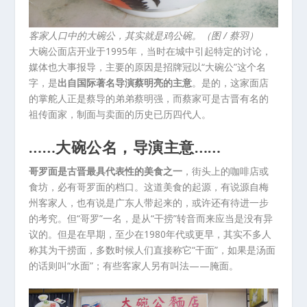
客家人口中的大碗公，其实就是鸡公碗。（图 / 蔡羽）
大碗公面店开业于1995年，当时在城中引起特定的讨论，
媒体也大事报导，主要的原因是招牌冠以“大碗公”这个名
字，是
出自国际著名导演蔡明亮的主意
。是的，这家面店
的掌舵人正是蔡导的弟弟蔡明强，而蔡家可是古晋有名的
祖传面家，制面与卖面的历史已历四代人。
……大碗公名，导演主意……
哥罗面是古晋最具代表性的美食之一
，街头上的咖啡店或
食坊，必有哥罗面的档口。这道美食的起源，有说源自梅
州客家人，也有说是广东人带起来的，或许还有待进一步
的考究。但“哥罗”一名，是从“干捞”转音而来应当是没有异
议的。但是在早期，至少在1980年代或更早，其实不多人
称其为干捞面，多数时候人们直接称它“干面”，如果是汤面
的话则叫“水面”；有些客家人另有叫法——腌面。