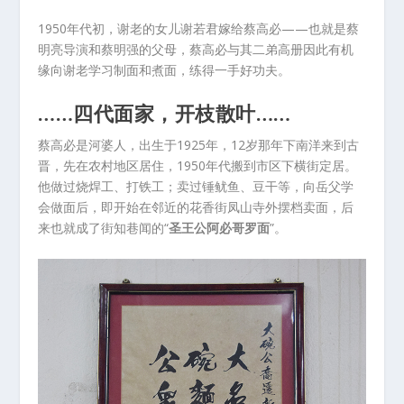
1950年代初，谢老的女儿谢若君嫁给蔡高必——也就是蔡
明亮导演和蔡明强的父母，蔡高必与其二弟高册因此有机
缘向谢老学习制面和煮面，练得一手好功夫。
……四代面家，开枝散叶……
蔡高必是河婆人，出生于1925年，12岁那年下南洋来到古
晋，先在农村地区居住，1950年代搬到市区下横街定居。
他做过烧焊工、打铁工；卖过锤鱿鱼、豆干等，向岳父学
会做面后，即开始在邻近的花香街凤山寺外摆档卖面，后
来也就成了街知巷闻的“
圣王公阿必哥罗面
”。