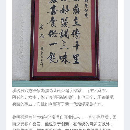
著名砂拉越画家刘福为大碗公题字作诗。（图 / 蔡羽）
阿必的儿女中，除了蔡明亮搞电影，其他三个儿子都继承
卖面的事业，而且如今都有了新一代延续家族衣钵。
蔡明强经营的“大碗公”宝号自开业以来，一直守住品质，因
而深受客户喜爱。
他也乐于创新，在传统的哥罗面以外，