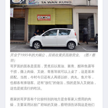
开业于1995年的大碗公，目前在黄庆昌路营业。（图 / 蔡
羽）
哥罗面的面条是蛋面，烫煮后以葱油、酱青、醋和鱼露等
干捞，撒上肉燥、叉烧、青葱等就可以上桌了，这是基本
搭配。当然，今时今日还有人再搭以虾、肉丸、鱼片等，
也都各有捧场客。还有“放红”的做法，指的是加入叉烧油，
这也是挺流行的吃法。
蔡家的哥罗面有个比较特别的地方是舍客家人惯用的肉
燥，主要采用比较广府味的叉烧，蔡明强告诉我这是他们