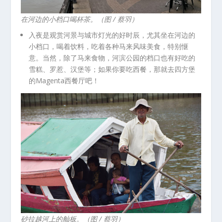
在河边的小档口喝杯茶。（图 / 蔡羽）
入夜是观赏河景与城市灯光的好时辰，尤其坐在河边的
小档口，喝着饮料，吃着各种马来风味美食，特别惬
意。当然，除了马来食物，河滨公园的档口也有好吃的
雪糕、罗惹、汉堡等；如果你要吃西餐，那就去四方堡
的Magenta西餐厅吧！
砂拉越河上的舢板。（图 / 蔡羽）