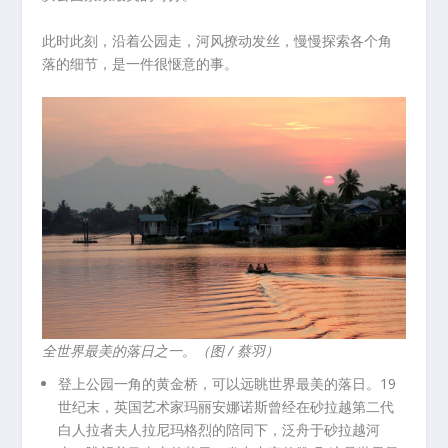
此时此刻，沿着公园走，河风撩动发丝，慢慢探索各个角
落的细节，是一件很惬意的事。
全世界最美的落日之一。（图 / 蔡羽）
登上公园一角的黄金桥，可以远眺世界最美的落日。19
世纪末，英国艺术家玛丽安娜诺斯曾经在砂拉越第二代
白人拉者夫人拉尼玛格烈的陪同下，泛舟于砂拉越河