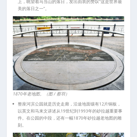
上，眺望着马当山的落日，发出由衷的赞叹“这是世界最
美的落日之一”。
1870年老地图。（图 / 蔡羽）
整座河滨公园就是历史走廊，沿途地面镶有12片铜板，
以英文和马来文讲述从19世纪到1993年的砂拉越重要事
件。在公园的中段，还有一幅1870年砂拉越老地图的雕
刻。