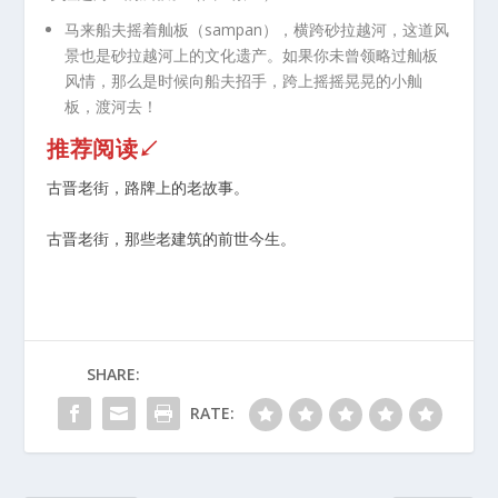
马来船夫摇着舢板（sampan），横跨砂拉越河，这道风
景也是砂拉越河上的文化遗产。如果你未曾领略过舢板
风情，那么是时候向船夫招手，跨上摇摇晃晃的小舢
板，渡河去！
推荐阅读↙
古晋老街，路牌上的老故事。
古晋老街，那些老建筑的前世今生。
SHARE:
RATE: