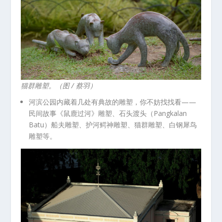
猫群雕塑。（图 / 蔡羽）
河滨公园内藏着几处有典故的雕塑，你不妨找找看——
民间故事《鼠鹿过河》雕塑、石头渡头（Pangkalan
Batu）船夫雕塑、护河鳄神雕塑、猫群雕塑、白钢犀鸟
雕塑等。