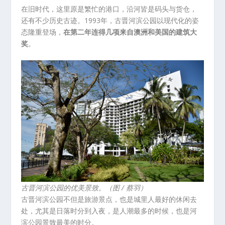
在旧时代，这里原是繁忙的港口，沿河皆是码头与货仓，
还有不少历史古迹。1993年，古晋河滨公园以现代化的姿
态隆重登场，
在第二年连得几项来自澳洲和美国的建筑大
奖
。
古晋河滨公园的优美景致。（图 / 蔡羽）
古晋河滨公园不但是旅游景点，也是城里人最好的休闲去
处，尤其是日落时分到入夜，是人潮最多的时候，也是河
滨公园景致最美的时分。