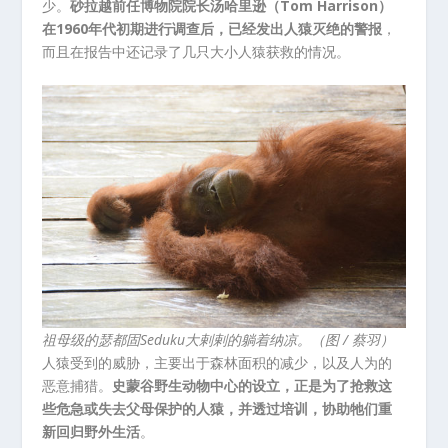
少。
砂拉越前任博物院院长汤哈里逊（Tom Harrison）
在1960年代初期进行调查后，已经发出人猿灭绝的警报
，
而且在报告中还记录了几只大小人猿获救的情况。
祖母级的瑟都固Seduku大剌剌的躺着纳凉。（图 / 蔡羽）
人猿受到的威胁，主要出于森林面积的减少，以及人为的
恶意捕猎。
史蒙谷野生动物中心的设立，正是为了抢救这
些危急或失去父母保护的人猿，并透过培训，协助牠们重
新回归野外生活
。