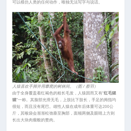
可以模仿人类的任何动作，唯独无法写字与说话。
人猿喜欢手脚并用攀爬的树林间。（图 / 蔡羽）
由于全身覆盖着红褐色的粗长毛发，人猿因而又有“
红毛猩
猩
”一称。其脸部光滑无毛，上肢比下肢长，手足的拇指均
很短，而且没有尾巴。雄性人猿在成年后体重可达200公
斤，其喉袋会渐渐松弛垂至胸部，面颊两侧及眼睛上方则
长出大块肉瘤般的赘肉。