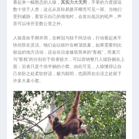
看起来一幅憨态的人猿，
其实力大无穷
，手掌的力度据说
数十倍于人类，这点从其轻易拨开椰壳可见一斑。当牠们
受到威胁，要宣示自己的领地时，会发出低沉的吼声，声
音可以传开至数公里之外。
人猿喜欢手脚并用，在树冠与枝干间活动，行动看起来不
快但胜在灵活。牠们会以枝叶在树顶筑巢，如果需要到比
较远的地方活动，还会在沿途修筑简单的“客栈”，而巢穴
与“客栈”的分别在于前者较大，可以容纳整只人猿卧躺在上
面；后者只是个供半躺的小窝。由此可见，人猿懂得让自
己坐卧之处柔软舒适，极为聪明，也因而在出没之处留下
许多大巢小窝。