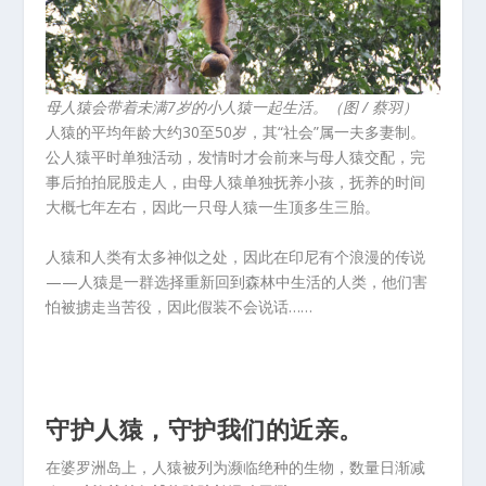
母人猿会带着未满7岁的小人猿一起生活。（图 / 蔡羽）
人猿的平均年龄大约30至50岁，其“社会”属一夫多妻制。
公人猿平时单独活动，发情时才会前来与母人猿交配，完
事后拍拍屁股走人，由母人猿单独抚养小孩，抚养的时间
大概七年左右，因此一只母人猿一生顶多生三胎。
人猿和人类有太多神似之处，因此在印尼有个浪漫的传说
——人猿是一群选择重新回到森林中生活的人类，他们害
怕被掳走当苦役，因此假装不会说话……
守护人猿，守护我们的近亲。
在婆罗洲岛上，人猿被列为濒临绝种的生物，数量日渐减