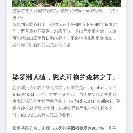
史蒙谷野生动物中心的“大老板”历奇Ritchie在用餐。（图 /
蔡羽）
所以到史蒙谷打卡，必须选在上午9时或下午3时的喂食时
间，而且最好不要遇上水果季节。若山里水果盛放，人猿
可能就在山里享受自助大餐了，不必特地跑到喂食地点，
意即你可以看到的人猿恐怕不多。
婆罗洲人猿，憨态可掬的森林之子。
婆罗洲人猿又称为红毛猩猩，马来文是orang utan，字面
翻译是“森林之子”。早在1850年代，与达尔文齐名并共同
发表进化论的生物学家华莱士（Alfred Russel Wallace）受
邀在砂拉越逗留15个月，以搜集无数昆虫与动物标本之
时，他已经注意到人猿这个物种。
根据基因分析，
人猿与人类的基因相似度达96.4%
，几乎