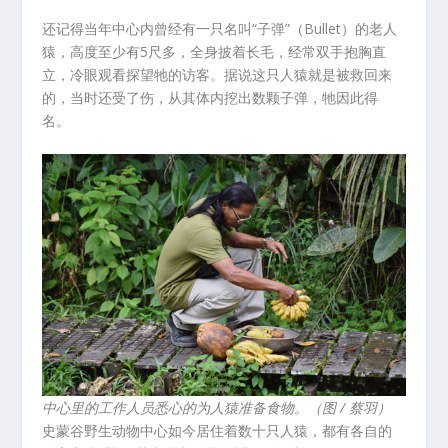
还记得当年中心内曾经有一只名叫“子弹”（Bullet）的老人
猿，高度至少有5尺多，全身披着长毛，经常双手抱胸直
立，冷眼观看探望牠的访客。据说这只人猿就是被救回来
的，当时还受了伤，从其体内挖出数颗子弹，牠因此得
名。
中心里的工作人员悉心的为人猿准备食物。（图 / 蔡羽）
史蒙谷野生动物中心如今居住着数十只人猿，都有各自的