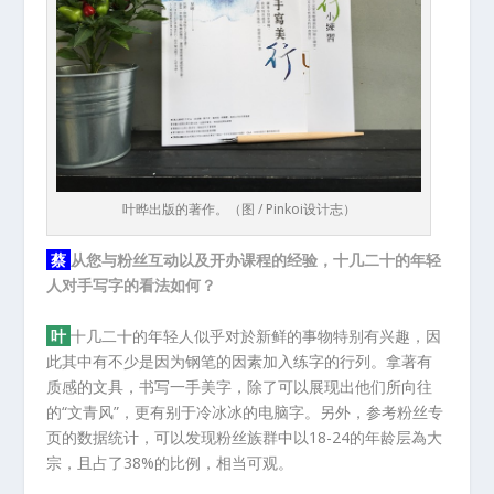
叶晔出版的著作。（图 / Pinkoi设计志）
蔡
从您与粉丝互动以及开办课程的经验，十几二十的年轻
人对手写字的看法如何？
叶
十几二十的年轻人似乎对於新鲜的事物特别有兴趣，因
此其中有不少是因为钢笔的因素加入练字的行列。拿著有
质感的文具，书写一手美字，除了可以展现出他们所向往
的“文青风”，更有别于冷冰冰的电脑字。另外，参考粉丝专
页的数据统计，可以发现粉丝族群中以18-24的年龄层為大
宗，且占了38%的比例，相当可观。