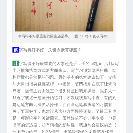
字写得不好最重要的因素还是手。（图 / 叶晔 X 夜夜写字）
蔡
字写得好不好，关键因素有哪些？
叶
字写得不好最重要的因素还是手，手的问题又可以从写
字习惯和执笔方式两方面来谈。写字习惯如笔画扭曲、结
构鬆散都是常见的问题。另外基本的执笔建议如下：食指
与大拇指指尖轻握笔桿，中指第一节凹槽则在底下让笔倚
靠著，运笔主要由这三个指头相互协调来操控。很多人一
旦逐字或逐一笔画开始练习，才发现线条写不直，有的则
是运笔方向无法灵活操作，往往跟运笔和执笔的习惯有
关，要写好字，也建议从这些方面慢慢调整。至於工具也
是一项影响字的关键因素。虽然好笔不会让字变美，但是
书写的舒适度，却有间接的影响性，我通常会建议挑选书
写不费力的笔，如2B铅笔、出墨较流畅的圆珠笔及钢笔。