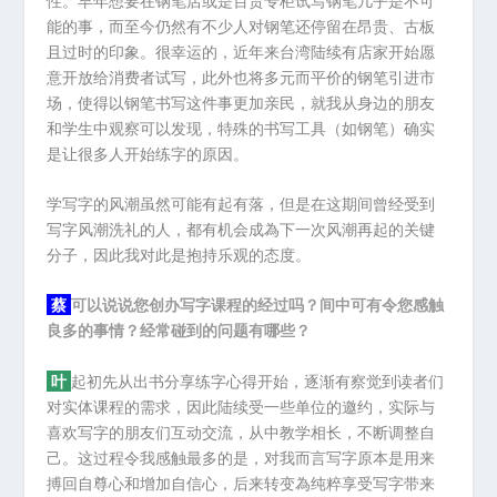
性。早年想要在钢笔店或是百货专柜试写钢笔几乎是不可
能的事，而至今仍然有不少人对钢笔还停留在昂贵、古板
且过时的印象。很幸运的，近年来台湾陆续有店家开始愿
意开放给消费者试写，此外也将多元而平价的钢笔引进市
场，使得以钢笔书写这件事更加亲民，就我从身边的朋友
和学生中观察可以发现，特殊的书写工具（如钢笔）确实
是让很多人开始练字的原因。
学写字的风潮虽然可能有起有落，但是在这期间曾经受到
写字风潮洗礼的人，都有机会成為下一次风潮再起的关键
分子，因此我对此是抱持乐观的态度。
蔡
可以说说您创办写字课程的经过吗？间中可有令您感触
良多的事情？经常碰到的问题有哪些？
叶
起初先从出书分享练字心得开始，逐渐有察觉到读者们
对实体课程的需求，因此陆续受一些单位的邀约，实际与
喜欢写字的朋友们互动交流，从中教学相长，不断调整自
己。这过程令我感触最多的是，对我而言写字原本是用来
搏回自尊心和增加自信心，后来转变為纯粹享受写字带来