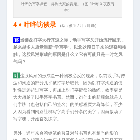
叶晔的写字课程，得到大家的肯定。（图 / 叶晔 X 夜夜写
字）
4 ♦ 叶晔访谈录
（蔡：蔡羽 / 叶：叶晔）
蔡
当键盘打字大行其道之际，动手写字又开始流行回来，
越来越多人愿意重新“学写字”。以您这段日子来的观察和接
触，这股风潮形成的原因是什么？它有可能只是一时之风
气吗？
叶
这股风潮的形成是一种物极必反的现象，以前以手写传
达和沟通的部分几乎被打字所取代，因为以打字沟通的便
利性远远超过写字，再加上对打字键盘的熟练，效率更是
大大超越了以手逐字书写。然而，衍伸出的新现象就是人
们字跡（也包括自己的签名）的美感程度大為降低，不少
人因为看到网路社群写字高手们分享的美字，因而啟动了
写字魂，开始奋发练字。
另外，近年来台湾钢笔的普及对於书写也有相当的影响