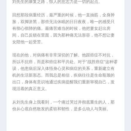
刘先生的康复之路，惊人的意志力是一切的起点。
回想那段病重经历，最严重的时候，他一直抽筋，全身肿
胀，双脚淤黑，那些无法休眠的日日夜夜，唯一的感受只
有彻心彻肺的痛。最痛苦难当的时候，他把妻女赶出房
间，自己反锁在里面，因为那种痛无法形容，他不想让妻
女陪他一起受苦。
现在的他，对病痛有非常深切的了解。他跟癌症不对抗，
所以不抗癌，而是和癌症和平共处。对于“战胜癌症”这种谬
误，他患病后深入体悟身心灵和病症的关系，重新建立有
机的生活新形态。而我总是相信，疾病往往是生命瓶颈的
出口，身体有意识地通过疾病提醒我们重新审视自己，发
现活着的真正意义。
从刘先生身上我看到，一个痛过哭过并彻底重生的人，那
份从心底自然散发的柔软和韧性，是多么动人与美丽。