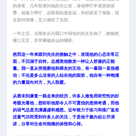
的保客，几年前来到他的办公室，请他帮忙申请患病保
费，他落力帮忙，还跟我的朋友说，幸好妳买了保险，现
在面对病痛，至少减轻了负担。
一年之后，当朋友从问我口中得知刘先生生病了，她顿然
哑口无言，非常唏嘘命运的嘲弄。
然而这一年来跟刘先生的接触之中，发现他的心态非常正
面，不沉溺于自怜。总感觉他散发一种让人舒服的正能
量。我一直从旁观察他和癌友的互动，有一幕我一直很感
动：不论是多么沮丧的人站在他的面前，他自有一种饱满
的力量迎向对方，为人取暖。
从癌末到康复一路走来的经历，许多人难免用研究性的好
奇眼光看他，想听听他那令人不可置信的患病奇遇，而他
的语气总是充满谦虚和感恩。近年致力于练习和推广返老
还童气功而受到许多人的关注，于是他干脆办起公开演
讲，分享对生命对病痛的体悟和心得。