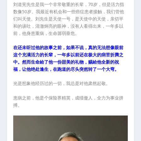
刘道宪先生是我一个非常敬重的长辈，70岁，但是活力指
数像50岁。我最近有机会和一些癌症患者接触，我们管他
们叫天使。刘先生是天使一号，是天使中的天使，亲切平
和的谈吐，清澈炯亮的眼神，没有人看得出来，一年多以
前，他身患重病，生命孱弱垂危。
在还未听过他的故事之前，如果不说，真的无法想像眼前
这个充满活力的长辈，一年多以前还在极大的病苦折腾之
中。然而生命給了他一份甜美的礼物，赐給他全新的祝
福，让他绝处逢生，在跑道的尽头突然转了一个大弯。
光是想象他经历过的一切，我总是对他肃然起敬。
患病之前，他是个保险界精英，成绩傲人，全力为事业拼
搏。