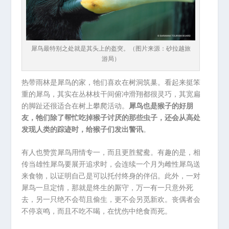
犀鸟最特别之处就是其头上的盔突。（图片来源：砂拉越旅
游局）
热带雨林是犀鸟的家，牠们喜欢在树洞筑巢。看起来挺笨
重的犀鸟，其实在丛林枝干间俯冲滑翔都很灵巧，其宽扁
的脚趾还很适合在树上攀爬活动。
犀鸟也是猴子的好朋
友，牠们除了帮忙吃掉猴子讨厌的那些虫子，还会从高处
发现人类的踪迹时，给猴子们发出警讯
。
有人也赞赏犀鸟用情专一，而且更胜鸳鸯。有趣的是，相
传当雄性犀鸟要展开追求时，会连续一个月为雌性犀鸟送
来食物，以证明自己是可以托付终身的伴侣。此外，一对
犀鸟一旦定情，那就是终生的厮守，万一有一只意外死
去，另一只绝不会苟且偷生，更不会另觅新欢。丧偶者会
不停哀鸣，而且不吃不喝，在忧伤中绝食而死。