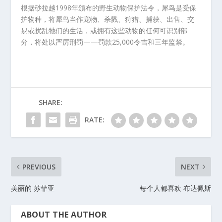
根据砂拉越1998年颁布的野生动物保护法令，犀鸟是受保
护物种，将犀鸟当作宠物、杀戮、狩猎、捕获、出售、交
易或扰乱牠们的生活，或拥有这些动物的任何可识别部
分，将处以严厉刑罚——罚款25,000令吉和三年监禁。
SHARE:
RATE:
PREVIOUS
NEXT
美丽的 苏菲亚
每个人都喜欢 布达佩斯
ABOUT THE AUTHOR