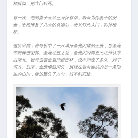
梯拆掉，把大门钉死。
有一次，他的妻子玉罕已身怀有孕，岩哥为保妻子的安
全，给她准备了几天的食物后，便又钉死大门，拆掉楼
梯。
这次出猎，岩哥射中了一只满身金光闪耀的金鹿，那金鹿
带箭奔进密林。金鹿经过之处，金光闪闪简直无法辩认东
西南北。岩哥追着金鹿冲进密林，也不知走了多久，到了
何方。后来，金鹿倏然消失，展现在岩哥面前的是一条陌
生的山沟，使他迷失了方向，找不到归途。