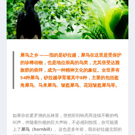
犀鸟之乡 ——指的是砂拉越，犀鸟在这里是受保护
的珍稀动物，也是地位崇高的鸟类，尤其倍受达雅
族群的崇拜，成为一种精神文化的象征。全世界有
54种犀鸟，砂拉越孕育着其中8种，主要的包括盔
角犀鸟、马来犀鸟、皱盔犀鸟、花冠皱盔犀鸟等。
如果你在婆罗洲的丛林里，突然听到响亮而连续不断的鸣
叫声，伴随着扑翅的巨大声响，不必感到惊慌，你可能遇
上了
犀鸟（hornbill）
。这也是多年前，我在砂拉越北部的