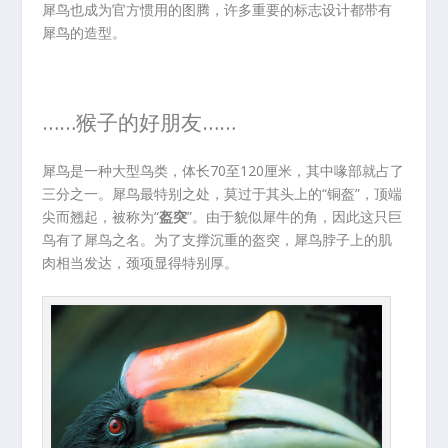
犀鸟也成为官方惯用的图腾，许多重要的标志设计都带有
犀鸟的造型。
……猴子的好朋友……
犀鸟是一种大型鸟类，体长70至120厘米，其中喙部就占了
三分之一。犀鸟最特别之处，莫过于其头上的“铜盔”，顶端
尖而翘起，被称为“
盔突
”。由于貌似犀牛的角，因此这只巨
鸟有了犀鸟之名。为了支撑沉重的盔突，犀鸟脖子上的肌
肉相当发达，颈项显得特别厚。