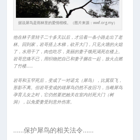
据说犀鸟是雨林里的爱情楷模。（图片来源：wwf.org.my）
他在林子里转子二十多天以后，才沿着一条小路走出了老
林。回到家，岩哥搭上木梯，砍开大门，只见火塘的火熄
了，水用干了，肉也吃尽，美丽的妻子饿死渴死在楼上。
岩哥悲痛不已，用织物把自己和妻子捆在一起，放火点燃
了竹楼……
岩哥和玉罕死后，变成了一对诺戈（犀鸟），比翼双飞，
形影不离。但岩哥变成的雄犀鸟仍然不改旧习，当雌犀鸟
孕育儿女之时，它仍然要把她关在室内封死大门（树
洞），以免爱妻受到意外伤害。
……保护犀鸟的相关法令……