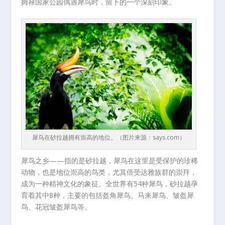
姆禄国家公园偶遇犀鸟时，留下的一个深刻印象。
犀鸟在砂拉越拥有崇高的地位。（图片来源：says.com）
犀鸟之乡——指的是砂拉越，犀鸟在这里是受保护的珍稀
动物，也是地位崇高的鸟类，尤其倍受达雅族群的崇拜，
成为一种精神文化的象征。全世界有54种犀鸟，砂拉越孕
育着其中8种，主要的包括盔角犀鸟、马来犀鸟、皱盔犀
鸟、花冠皱盔犀鸟等。