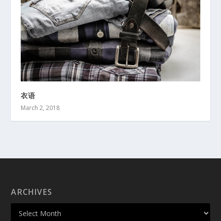
衣语
March 2, 2018
ARCHIVES