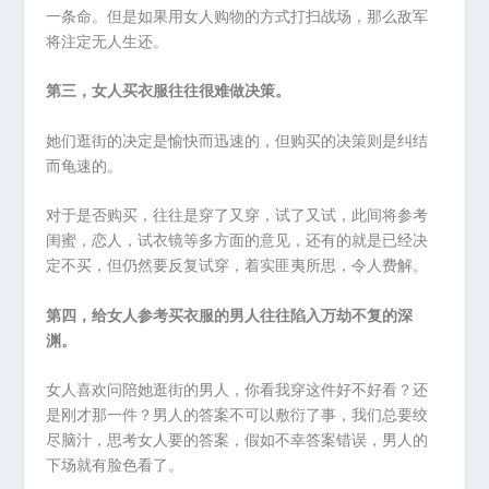
一条命。但是如果用女人购物的方式打扫战场，那么敌军
将注定无人生还。
第三，女人买衣服往往很难做决策。
她们逛街的决定是愉快而迅速的，但购买的决策则是纠结
而龟速的。
对于是否购买，往往是穿了又穿，试了又试，此间将参考
闺蜜，恋人，试衣镜等多方面的意见，还有的就是已经决
定不买，但仍然要反复试穿，着实匪夷所思，令人费解。
第四，给女人参考买衣服的男人往往陷入万劫不复的深
渊。
女人喜欢问陪她逛街的男人，你看我穿这件好不好看？还
是刚才那一件？男人的答案不可以敷衍了事，我们总要绞
尽脑汁，思考女人要的答案，假如不幸答案错误，男人的
下场就有脸色看了。