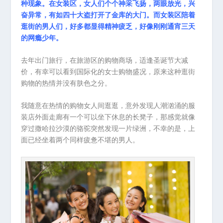
种现象。在女装区，女人们个个神采飞扬，两眼放光，兴
奋异常，有如四十大盗打开了金库的大门。而女装区陪着
逛街的男人们，好多都显得精神疲乏，好像刚刚通宵三天
的网瘾少年。
去年出门旅行，在旅游区的购物商场，适逢圣诞节大减
价，有幸可以看到国际化的女士购物盛况，原来这种逛街
购物的热情并没有肤色之分。
我随意在热情的购物女人间逛逛，意外发现人潮汹涌的服
装店外面走廊有一个可以坐下休息的长凳子，那感觉就像
穿过撒哈拉沙漠的骆驼突然发现一片绿洲，不幸的是，上
面已经坐着两个同样疲惫不堪的男人。