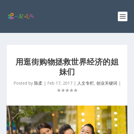
用逛街购物拯救世界经济的姐
妹们
Posted by
陈柔
|
Feb 17, 2017
|
人文专栏
,
创业关键词
|