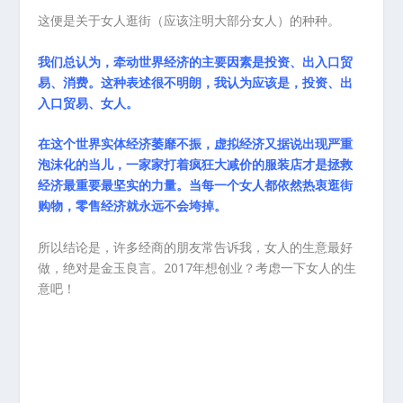
这便是关于女人逛街（应该注明大部分女人）的种种。
我们总认为，牵动世界经济的主要因素是投资、出入口贸
易、消费。这种表述很不明朗，我认为应该是，投资、出
入口贸易、女人。
在这个世界实体经济萎靡不振，虚拟经济又据说出现严重
泡沫化的当儿，一家家打着疯狂大减价的服装店才是拯救
经济最重要最坚实的力量。当每一个女人都依然热衷逛街
购物，零售经济就永远不会垮掉。
所以结论是，许多经商的朋友常告诉我，女人的生意最好
做，绝对是金玉良言。2017年想创业？考虑一下女人的生
意吧！