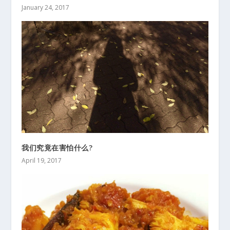
January 24, 2017
我们究竟在害怕什么?
April 19, 2017