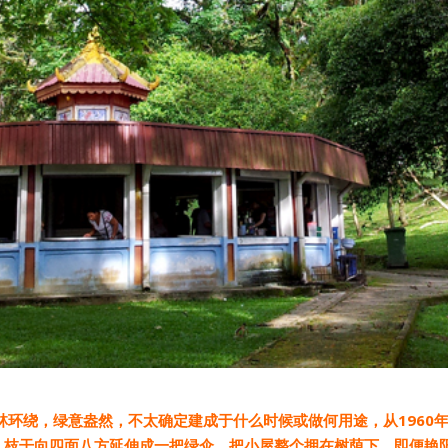
林环绕，绿意盎然，不太确定建成于什么时候或做何用途，从1960年
，枝干向四面八方延伸成一把绿伞，把小屋整个拥在树荫下，即便艳