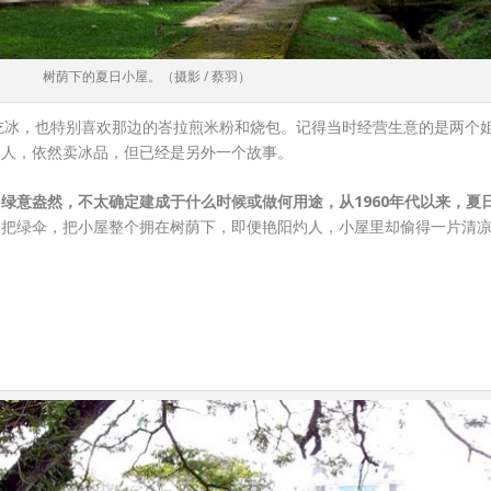
树荫下的夏日小屋。（摄影 / 蔡羽）
se）吃冰，也特别喜欢那边的峇拉煎米粉和烧包。记得当时经营生意的是两
了人，依然卖冰品，但已经是另外一个故事。
绿意盎然，不太确定建成于什么时候或做何用途，从1960年代以来，夏
一把绿伞，把小屋整个拥在树荫下，即便艳阳灼人，小屋里却偷得一片清