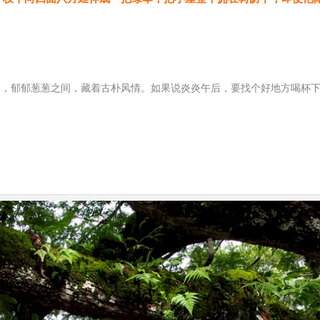
园，郁郁葱葱之间，藏着古朴风情。如果说炎炎午后，要找个好地方喝杯