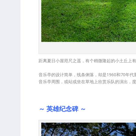
距离夏日小屋咫尺之遥，有个稍微隆起的小土丘上
音乐亭的设计简单，线条俐落，却是1960和70
音乐亭周围，或站或坐在草地上欣赏乐队的演出，
～ 英雄纪念碑 ～