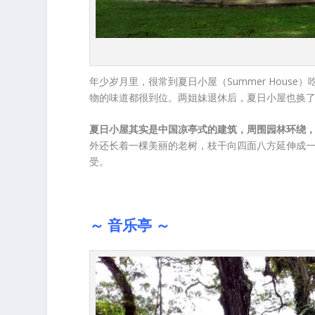
年少岁月里，很常到夏日小屋（Summer Hou
物的味道都很到位。两姐妹退休后，夏日小屋也换
夏日小屋其实是中国凉亭式的建筑，周围园林环绕，
外还长着一棵美丽的老树，枝干向四面八方延伸成
受。
～ 音乐亭 ～