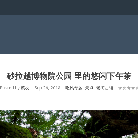
砂拉越博物院公园 里的悠闲下午茶
Posted by
蔡羽
|
Sep 26, 2018
|
吃风专题
,
景点
,
老街古镇
|