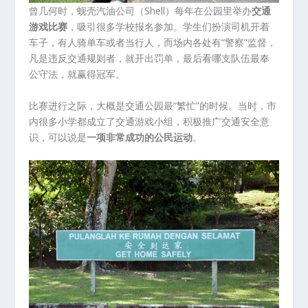
曾几何时，蚬壳汽油公司（Shell）每年在公园里举办
交通
游戏比赛
，吸引很多学校报名参加。学生们扮演司机开着
车子，有人骑单车或者当行人，而场内各处有“警察”监督，
凡是违反交通规则者，就开出罚单，最后看哪支队伍最奉
公守法，就赢得冠军。
比赛进行之际，大概是交通公园最“繁忙”的时候。当时，市
内很多小学都成立了交通游戏小组，积极推广交通安全意
识，可以说是
一项非常成功的公民运动
。