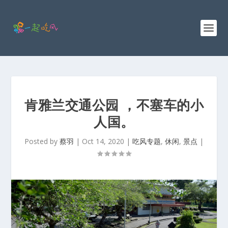
肯雅兰交通公园 ，不塞车的小
人国。
Posted by
蔡羽
|
Oct 14, 2020
|
吃风专题
,
休闲
,
景点
|