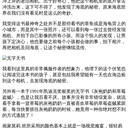
冲上岸的老旧相机。出于好奇心，他把这个相机里的底片拿去
冲洗出来，这下可不得了，他发现了海底的秘密。原来海底世
界在我们没有看见时是这么的奇妙。
我觉得这书最神奇之处并不是那些看书的章鱼或是海龟背上的
小城市，而是其中一张照片，还可以看到每一张过去曾经发现
相机、并拍下自己影像的所有小孩。而这个惊人的发现，让男
孩下定决心，他也要做之前每个小孩都会做的事，拍下相片，
再把相机丢回海底，让这个秘密继续流传。
我看到这里真的非常佩服作者的想象力，他埋下的这个伏笔也
让阅读完这本书的孩子，甚至包括我希望能有一天也在海边捡
到这个相机，去发现海底的秘密。
另外有一本于1991年凯迪克奖银奖的无字书《灰袍奶奶和草莓
盗贼》，也是让我百看不厌。故事并没有非常错综复杂，就说
着手拿着一篮草莓的灰袍奶奶一直被喜欢草莓的草莓盗贼紧跟
着，每当快要抓住灰袍奶奶的时候，她竟用一种你绝对想不到
的方式逃脱了！
画家莫莉.班所采用的颜色基本上就是一场视觉飨宴，很轻易