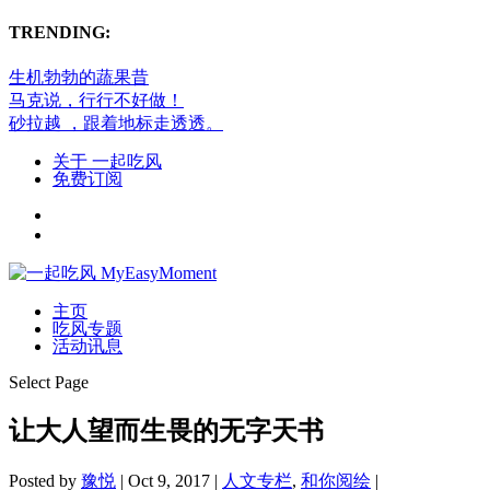
TRENDING:
生机勃勃的蔬果昔
马克说，行行不好做！
砂拉越 ，跟着地标走透透。
关于 一起吃风
免费订阅
主页
吃风专题
活动讯息
Select Page
让大人望而生畏的无字天书
Posted by
豫悦
|
Oct 9, 2017
|
人文专栏
,
和你阅绘
|