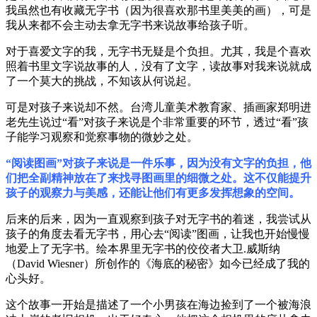
我虽然也有收藏无字书（因为很喜欢那书里美美的画），可是
我从来都不会主动去拿无字书来说故事给孩子听。
对于喜爱文字的我，无字书无疑是个负担。尤其，我是个喜欢
照着书里文字说故事的人，没有了文字，读故事对我来说就成
了一个莫大的挑战，不知该从何说起。
可是对孩子来说却不然。台湾儿童美术教育家、插画家郑明进
老先生说过“看”对孩子来说是个非常重要的环节，透过“看”孩
子能学习观察和觉察事物的微妙之处。
“阅读图画”对孩子来说是一件乐事，因为没有文字的负担，他
们把全副精神放在了来找寻图画里的细微之处。这不仅能提升
孩子的观察力与美感，还能让他们有更多发挥想象的空间。
后来的后来，因为一直观察到孩子对无字书的着迷，我尝试从
孩子的角度去看无字书，用心去“阅读”图画，让我也开始慢慢
地爱上了无字书。绘本界里无字书的佼佼者大卫.威斯纳
（David Wiesner）所创作的《海底的秘密》如今已经成了我的
心头好。
这个故事一开始是描述了一个小男孩在海边捡到了一个被海浪