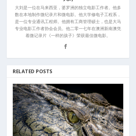
⼤刘是⼀位在马来西亚，婆罗洲的独⽴电影⼯作者。他多
数在本地制作微纪录⽚和微电影。他⼤学修电⼦⼯程系，
是⼀位专业通讯⼯程师。他拥有⼯商管理硕⼠，也是⼤马
专业电影⼯作者协会会员。他⼆零⼀七年在澳洲新南澳凭
着微记录⽚《⼀样的孩⼦》荣获最佳微电影。
RELATED POSTS