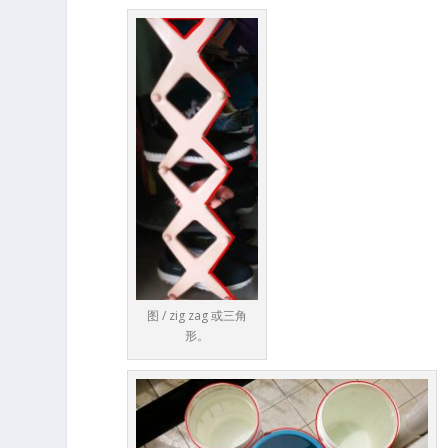
图 / zig zag 或三角
形。