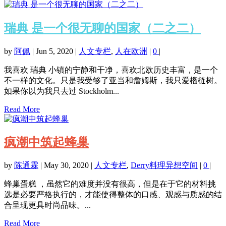
瑞典 是一个很无聊的国家（二之二）
by
阿佩
|
Jun 5, 2020
|
人文专栏
,
人在欧洲
|
0
|
我喜欢 瑞典 小镇的宁静和干净，喜欢北欧历史丰富，是一个
不一样的文化。只是我受够了亚当和詹姆斯，我只爱榴梿树。
如果你以为我只去过 Stockholm...
Read More
疯潮中筑起蜂巢
by
陈通霖
|
May 30, 2020
|
人文专栏
,
Derry料理异想空间
|
0
|
蜂巢蛋糕 ，虽然它的难度并没有很高，但是在于它的材料挑
选是必要严格执行的，才能使得整体的口感、观感与质感的结
合呈现更具时尚品味。...
Read More