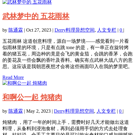
武林梦中的 五花雨林
by
陈通霖
|
Oct 27, 2023
|
Derry料理异想空间
,
人文专栏
|
0
|
五花雨林 这道创意料理，源自一场梦境——感觉看到一片看
似雨林里的环境，只是有点跳 tone 的是，有一串正在旋转烤
着的猪五花，周边种的竟是会飞的黄金茄，会跳的香茅，会跑
的姜花及一些会飘的香叶及香料。确实有点武林大战八方的意
思。这应该是我朝思夜想才会将这些画面印入在我的梦里吧。
Read More
和啊公一起 炖猪肉
by
陈通霖
|
May 2, 2023
|
Derry料理异想空间
,
人文专栏
|
0
|
炖猪肉 ，用了一年的时间上手，需费时好几天才能做出这道
料理，从备料到浸泡食材，再到必须用手切的方式去处理食
材，姑姑说，全手工主要目的是可以吃出食材的口感与细腻的