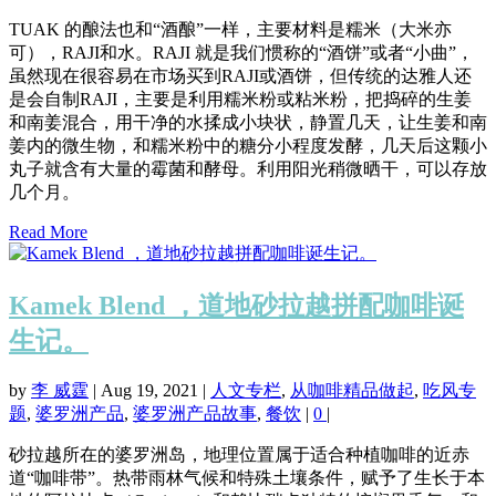
TUAK 的酿法也和“酒酿”一样，主要材料是糯米（大米亦
可），RAJI和水。RAJI 就是我们惯称的“酒饼”或者“小曲”，
虽然现在很容易在市场买到RAJI或酒饼，但传统的达雅人还
是会自制RAJI，主要是利用糯米粉或粘米粉，把捣碎的生姜
和南姜混合，用干净的水揉成小块状，静置几天，让生姜和南
姜内的微生物，和糯米粉中的糖分小程度发酵，几天后这颗小
丸子就含有大量的霉菌和酵母。利用阳光稍微晒干，可以存放
几个月。
Read More
Kamek Blend ，道地砂拉越拼配咖啡诞
生记。
by
李 威霆
|
Aug 19, 2021
|
人文专栏
,
从咖啡精品做起
,
吃风专
题
,
婆罗洲产品
,
婆罗洲产品故事
,
餐饮
|
0
|
砂拉越所在的婆罗洲岛，地理位置属于适合种植咖啡的近赤
道“咖啡带”。热带雨林气候和特殊土壤条件，赋予了生长于本