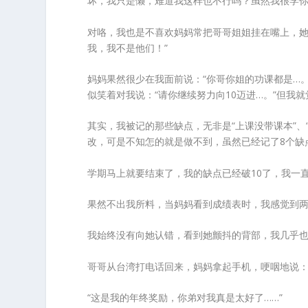
坏，我只是懒，难道我这样也不行吗？虽然我很学
对咯，我也是不喜欢妈妈常把哥哥姐姐挂在嘴上，她常
我，我不是他们！”
妈妈果然很少在我面前说：“你哥你姐的功课都是…。
似笑着对我说：“请你继续努力向10迈进…。”但
其实，我被记的那些缺点，无非是“上课没带课本”、“
改，可是不知怎的就是做不到，虽然已经记了8个缺
学期马上就要结束了，我的缺点已经破10了，我一
果然不出我所料，当妈妈看到成绩表时，我感觉到
我始终没有向她认错，看到她颤抖的背部，我几乎
哥哥从台湾打电话回来，妈妈拿起手机，哽咽地说
“这是我的年终奖励，你弟对我真是太好了……”