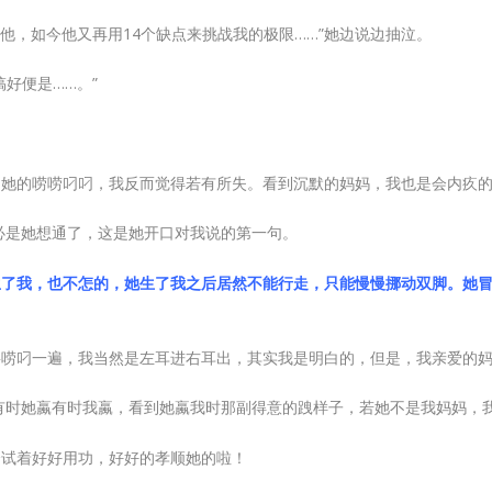
他，如今他又再用14个缺点来挑战我的极限……”她边说边抽泣。
好便是……。”
了她的唠唠叼叼，我反而觉得若有所失。看到沉默的妈妈，我也是会内疚
想必是她想通了，这是她开口对我说的第一句。
生了我，也不怎的，她生了我之后居然不能行走，只能慢慢挪动双脚。她
要唠叼一遍，我当然是左耳进右耳出，其实我是明白的，但是，我亲爱的
有时她蠃有时我蠃，看到她蠃我时那副得意的跩样子，若她不是我妈妈，
会试着好好用功，好好的孝顺她的啦！