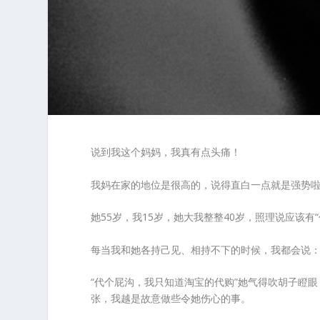
说到我这个妈妈，我真有点头痛！
我妈在家的地位是很高的，说得直白一点就是强势
她55岁，我15岁，她大我整整40岁，照理说应该有“
每当我和她各持己见、相持不下的时候，我都会说：
“代个屁沟，我只知道淘宝的代购”她气得吹胡子瞪
张，我越是故意做些令她伤心的事。