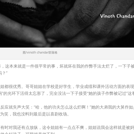
图/vinoth chandar部落格
弊，这本来就是一件很平常的事，坏就坏在我的作弊手法太烂了，一下子
？”
姐姐都很优秀。哥哥姐姐在学校是好学生，学业成绩和课外活动方面的表
妈”的光环下活得太忘形了，完全没法一下子接受“她的孩子作弊被记过”
反应就失声大笑：“哈，他的功夫怎么这么烂啊！”她的大弟我的大舅作如
涕为笑，我也没料到最后是以喜剧收场。
至有时对我还有点放纵，这令姐姐有一点点不爽，姐姐说我会这样就是被