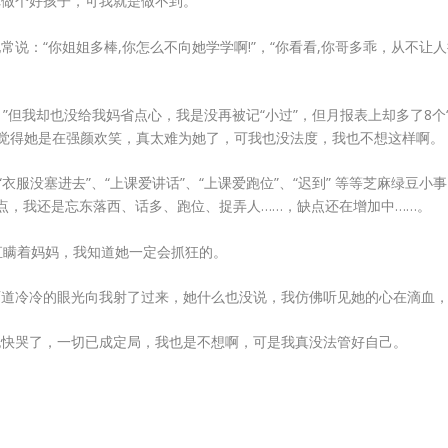
你做个好孩子，可我就是做不到。
说：“你姐姐多棒,你怎么不向她学学啊!”，“你看看,你哥多乖，从不让人
”但我却也没给我妈省点心，我是没再被记“小过”，但月报表上却多了8个
我就觉得她是在强颜欢笑，真太难为她了，可我也没法度，我也不想这样啊。
衣服没塞进去”、“上课爱讲话”、“上课爱跑位”、“迟到” 等等芝麻绿豆
点，我还是忘东落西、话多、跑位、捉弄人……，缺点还在增加中……。
直瞒着妈妈，我知道她一定会抓狂的。
两道冷冷的眼光向我射了过来，她什么也没说，我仿佛听见她的心在滴血
也快哭了，一切已成定局，我也是不想啊，可是我真没法管好自己。
：