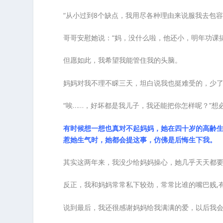
“从小过到8个缺点，我用尽各种理由来说服我去包容
哥哥安慰她说：“妈，没什么啦，他还小，明年功课搞
但愿如此，我希望我能管住我的头脑。
妈妈对我不理不睬三天，坦白说我也挺难受的，少
“唉……，好坏都是我儿子，我还能把你怎样呢？”
有时候想一想也真对不起妈妈，她在四十岁的高齢
惹她生气时，她都会提这事，仿佛是后悔生下我。
其实这两年来，我没少给妈妈操心，她几乎天天都
反正，我和妈妈常常私下较劲，常常比谁的嘴巴贱,
说到最后，我还很感谢妈妈给我满满的爱，以后我