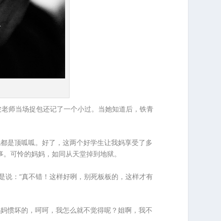
被老师当场捉包还记了一个小过。当她知道后，铁青
现都是顶呱呱。好了，这两个好学生让我妈享受了多
这事。可怜的妈妈，如同从天堂掉到地狱。
是说：“真不错！这样好咧，别死板板的，这样才有
妈妈惯坏的，呵呵，我怎么就不觉得呢？姐啊，我不