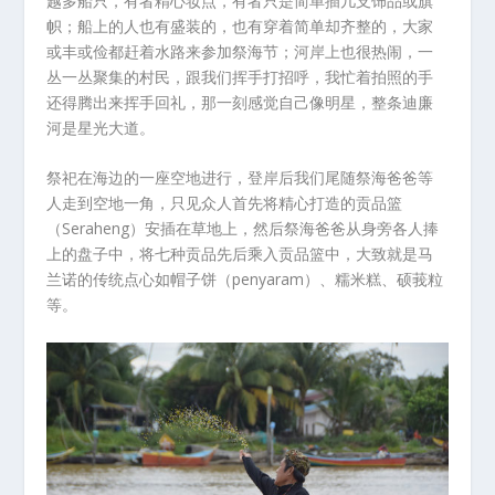
越多船只，有者精心妆点，有者只是简单插几支饰品或旗
帜；船上的人也有盛装的，也有穿着简单却齐整的，大家
或丰或俭都赶着水路来参加祭海节；河岸上也很热闹，一
丛一丛聚集的村民，跟我们挥手打招呼，我忙着拍照的手
还得腾出来挥手回礼，那一刻感觉自己像明星，整条迪廉
河是星光大道。
祭祀在海边的一座空地进行，登岸后我们尾随祭海爸爸等
人走到空地一角，只见众人首先将精心打造的贡品篮
（Seraheng）安插在草地上，然后祭海爸爸从身旁各人捧
上的盘子中，将七种贡品先后乘入贡品篮中，大致就是马
兰诺的传统点心如帽子饼（penyaram）、糯米糕、硕莪粒
等。