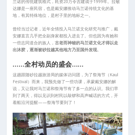
兰诺的传统建筑格式，耗资20万令吉建成于1999年。拉敏
达娜是一座民宿，也是戴安娜推动马兰诺传统文化的基
地，有其特殊地位，是村子里的地标之一。
曾经当过记者，近年全情投入马兰诺文化研究与推广，戴
安娜直言几乎把全副身家都投入进去了。但也因为有她和
一些志同道合的族人，
古老而神秘的马兰诺文化才得以走
出沐胶，逐渐被砂拉越其他地方乃至国外发现
。
……全村动员的盛会……
这趟跟随砂拉越旅游局的媒体访问团，为了祭海节（Kaul
Festival）而来，我预先做了一些功课，承蒙戴安娜的解
说，又让我对马兰诺和祭海节有了多一点的认识。我们早
到了两天，得以见识到村民以敲锣和高声喊话的方式，开
着船沿河提醒——祭海节要到了！