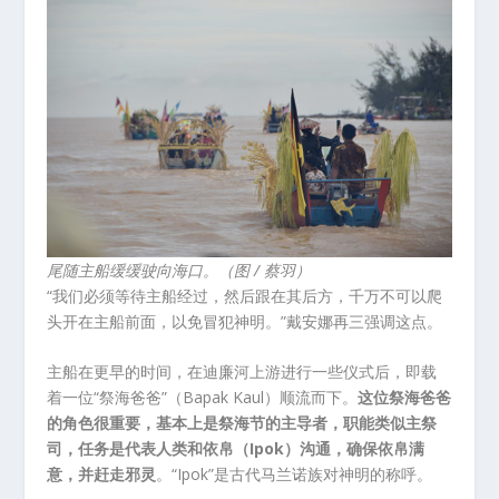
尾随主船缓缓驶向海口。（图 / 蔡羽）
“我们必须等待主船经过，然后跟在其后方，千万不可以爬
头开在主船前面，以免冒犯神明。”戴安娜再三强调这点。
主船在更早的时间，在迪廉河上游进行一些仪式后，即载
着一位“祭海爸爸”（Bapak Kaul）顺流而下。
这位祭海爸爸
的角色很重要，基本上是祭海节的主导者，职能类似主祭
司，任务是代表人类和依帛（Ipok）沟通，确保依帛满
意，并赶走邪灵
。“Ipok”是古代马兰诺族对神明的称呼。