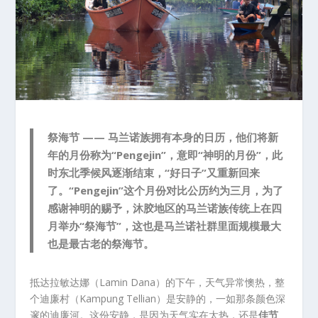
祭海节 —— 马兰诺族拥有本身的日历，他们将新
年的月份称为“Pengejin”，意即“神明的月份”，此
时东北季候风逐渐结束，“好日子”又重新回来
了。“Pengejin”这个月份对比公历约为三月，为了
感谢神明的赐予，沐胶地区的马兰诺族传统上在四
月举办“祭海节”，这也是马兰诺社群里面规模最大
也是最古老的祭海节。
抵达拉敏达娜（Lamin Dana）的下午，天气异常懊热，整
个迪廉村（Kampung Tellian）是安静的，一如那条颜色深
邃的迪廉河。这份安静，是因为天气实在太热，还是
佳节