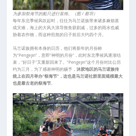
为参加祭海节的船只进行装饰。（图 / 蔡羽）
每年东北季候风吹起时，往往为马兰诺族带来诸多麻烦甚
或灾难，海上的大风大浪导致鱼获剧减，过多的雨水也威
胁着农作物，而这种煎熬的日子前后大约四个月。
马兰诺族拥有本身的日历，他们将新年的月份称
为“Pengejin”，意即“神明的月份”，此时东北季候风逐渐结
束，“好日子”又重新回来了。“Pengejin”这个月份对比公历
约为三月，为了感谢神明的赐予，
沐胶地区的马兰诺族传
统上在四月举办“祭海节”，这也是马兰诺社群里面规模最大
也是最古老的祭海节
。