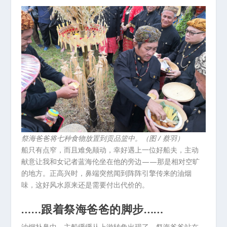
祭海爸爸将七种食物放置到贡品篮中。（图 / 蔡羽）
船只有点窄，而且难免颠动，幸好遇上一位好船夫，主动
献意让我和女记者蓝海伦坐在他的旁边——那是相对空旷
的地方。正高兴时，鼻端突然闻到阵阵引擎传来的油烟
味，这好风水原来还是需要付出代价的。
……跟着祭海爸爸的脚步……
油烟扑鼻中，主船缓缓从上游转角出现了，祭海爸爸站在