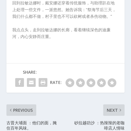
回到拉敏达娜时，戴安娜还穿着传统服饰，与助理趴在地
上处理一些文件，一派悠然。她告诉我：“祭海节后三天，
我们什么都不做，村子里也不可以砍树或者杀伤动物。”
我点点头，走到拉敏达娜的长廊，看着继续深色的迪廉
河，内心安静而庄重。
SHARE:
RATE:
PREVIOUS
NEXT
古晋大埔面 ：他们的面，腌
砂拉越叻沙 ：热辣辣的老咖
住百年风味。
啡店人情味