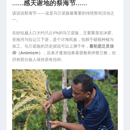
……感天谢地的祭海节……
该说说祭海节——这是马兰诺族最重要的传统祭祀活动之
一。
在砂拉越人口大约只占6%的马兰诺族，主要聚居在沐胶、
峇南河与拉让江下游，是个讨海民族，也精于硕莪种植与
加工。马兰诺族的历史据说可以上溯千年，
最初是泛灵信
仰（Animism）
，后来才逐渐信奉基督教和伊斯兰教，但
仍有部分族人保持原有信仰。