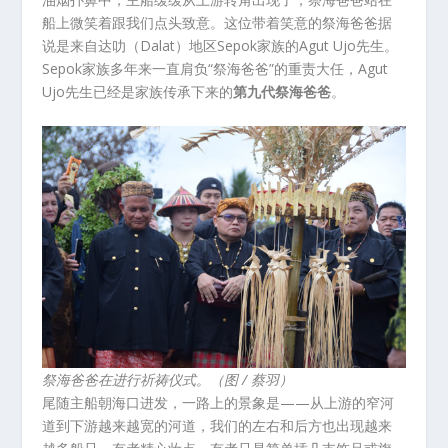
船上微笑着跟我们点头致意。这位带着笑意的祭海爸爸据
说是来自达叻（Dalat）地区Sepok家族的Agut Ujo先生。
Sepok家族多年来一直肩负“祭海爸爸”的重责大任，Agut
Ujo先生已经是家族传承下来的
第九代祭海爸爸
。
祭海爸爸在进行祈祷仪式。（图 / 蔡羽）
尾随主船朝海口进发，一路上的景象是——从上游的窄河
道到下游越来越宽的河道，我们的左右和后方也出现越来