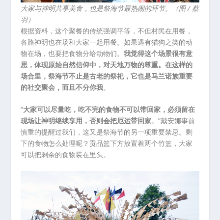
大家与神明共享美食，也是祭海节最热闹的环节。（图 / 蔡
羽）
根据资料，这个聚餐的传统强调平等，不但村民在用餐，
各路神明也在场和大家一起用餐。如果遇有猫狗之类的动
物在场，也要把食物分给动物们。
我觉得这个场景很有意
思，体现原始自然信仰中，对天地万物的尊重。在这样的
场合里，祭海节不止是古老的祭祀，它也是马兰诺族重要
的社交聚会，而且不分你我
。
“
大家可以尽量吃，吃不完的食物不可以带回家，必须留在
现场让神明继续享用，否则会把厄运带回家
。”戴安娜事前
慎重的提醒过我们，这又是祭海节的另一项重要禁忌。剩
下的食物怎么处理呢？贡品篮下方放置着两个竹篮，大家
可以把剩余的食物装在里头。