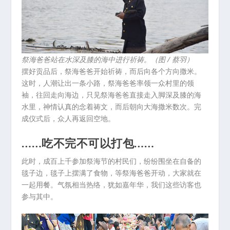
祭海爸爸站在水深及膝的海中进行祈祷。（图 / 蔡羽）
摆好贡品后，祭海爸爸开始祈祷，而后向各个方向撒米。
这时，人潮让出一条小路，祭海爸爸率领一众村里的领
袖，往回走向海边，只见祭海爸爸直接走入脚深及膝的海
水里，神情认真的念着祷文，而后朝向大海撒米数次。完
成仪式后，众人再返回空地。
……吃不完不可以打包……
此时，成百上千参加祭海节的村民们，纷纷围坐在自备的
毯子边，毯子上摆满了食物，等祭海爸爸开动，大家就在
一起用餐。气氛相当热络，犹如嘉年华，我们这些访客也
参与其中。