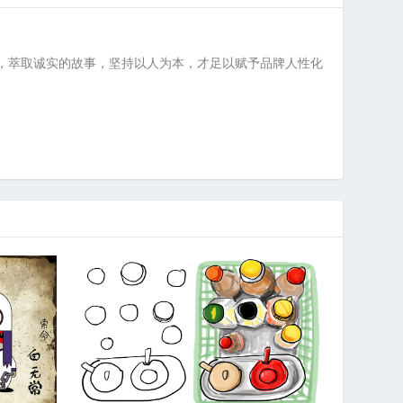
从繁入简，萃取诚实的故事，坚持以人为本，才足以赋予品牌人性化