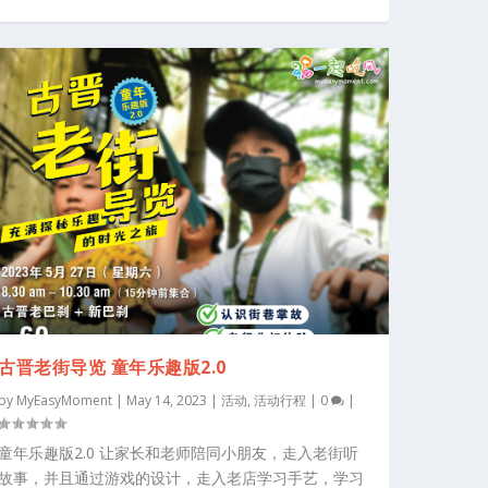
古晋老街导览 童年乐趣版2.0
by
MyEasyMoment
|
May 14, 2023
|
活动
,
活动行程
|
0
|
童年乐趣版2.0 让家长和老师陪同小朋友，走入老街听
故事，并且通过游戏的设计，走入老店学习手艺，学习