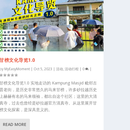
甘榜文化导览1.0
by
MyEasyMoment
|
Oct 5, 2023
|
活动
,
活动行程
|
0
|
甘榜文化导览1.0 实地走访的 Kampung Masjid 毗邻古
晋老街，是历史非常悠久的马来甘榜，许多砂拉越历史
上赫赫有名的马来领袖，都出自这个社区；这里的大清
真寺，过去也曾经是砂拉越官方清真寺。从这里展开甘
榜文化探索，是深具意义的。
READ MORE