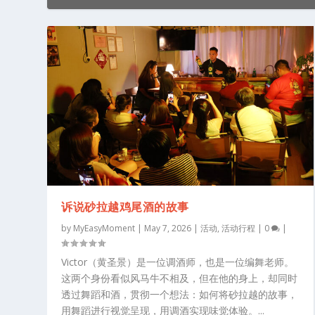
诉说砂拉越鸡尾酒的故事
by
MyEasyMoment
|
May 7, 2026
|
活动
,
活动行程
|
0
|
Victor（黄圣景）是一位调酒师，也是一位编舞老师。
这两个身份看似风马牛不相及，但在他的身上，却同时
透过舞蹈和酒，贯彻一个想法：如何将砂拉越的故事，
用舞蹈进行视觉呈现，用调酒实现味觉体验。...