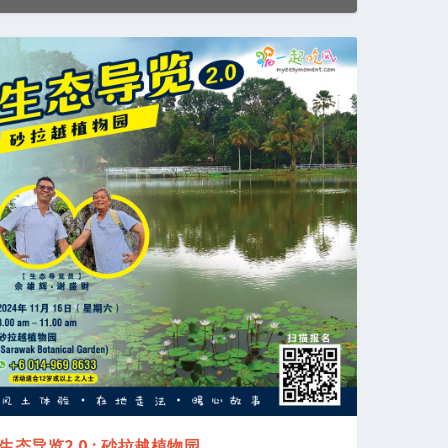
生态导览2.0 : 砂拉越植物园