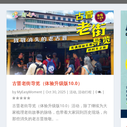
古晋老街导览（体验升级版10.0）
by
MyEasyMoment
|
Oct 30, 2025
|
活动
,
活动行程
|
0
|
古晋老街导览（体验升级版10.0）活动，除了继续为大
家梳理老街故事的脉络，也带着大家回到历史现场，向
那些消失的老古晋致敬。...