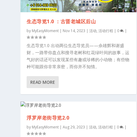
生态导览1.0 ：古晋老城区后山
by
MyEasyMoment
|
Nov 14, 2023
|
活动
,
活动行程
|
0
|
生态导览1.0 出动两位生态导览员——佘雄辉和谢盛
财，一路带你盘点和搜寻老树和红花绿叶间的故事，运
气好的话还可以发现某些有趣或珍稀的小动物；有些物
种可能跟你非常亲密，而你并不知情。
READ MORE
浮罗岸老街导览2.0
by
MyEasyMoment
|
Aug 29, 2023
|
活动
,
活动行程
|
0
|