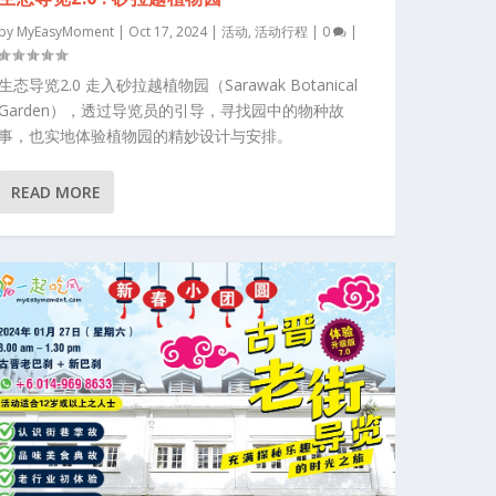
by
MyEasyMoment
|
Oct 17, 2024
|
活动
,
活动行程
|
0
|
生态导览2.0 走入砂拉越植物园（Sarawak Botanical
Garden），透过导览员的引导，寻找园中的物种故
事，也实地体验植物园的精妙设计与安排。
READ MORE