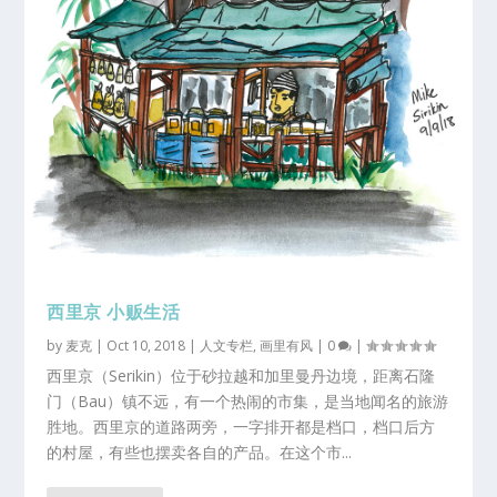
西里京 小贩生活
by
麦克
|
Oct 10, 2018
|
人文专栏
,
画里有风
|
0
|
西里京（Serikin）位于砂拉越和加里曼丹边境，距离石隆
门（Bau）镇不远，有一个热闹的市集，是当地闻名的旅游
胜地。西里京的道路两旁，一字排开都是档口，档口后方
的村屋，有些也摆卖各自的产品。在这个市...