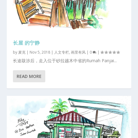
长屋 的宁静
by
麦克
|
Nov 5, 2018
|
人文专栏
,
画里有风
|
0
|
长途跋涉后，走入位于砂拉越木中省的Rumah Panjai...
READ MORE