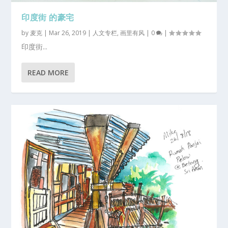
印度街 的豪宅
by
麦克
|
Mar 26, 2019
|
人文专栏
,
画里有风
|
0
|
印度街...
READ MORE