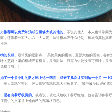
大力推荐可以免费加汤或份量够大或其他的。
不说其他人，本人也常常因
建面，还带着一家大小六个人去呢。味道根本没什么特别，槟城有其他真
们推荐。
食物的长相。
最常见的是甜点──美轮美奂的蛋糕，五颜六色的雪糕，各种
甜味；煎蕊上淋的椰糖没有椰香，只有甜味；巧克力饼乾没有可可味，只
不觉得过甜。）
排了一个多小时的队才吃上这一碗面，或来了几次才买到这一小片“一上
小黄人蛋糕的照片，隔天那家雪糕店就大排长龙了。“城中最受欢迎的雪糕
厅，是有向餐厅收费的。
或者说，被动式地收了餐厅红包。他会告诉你餐
餐厅提供的文案放上他自己的部落格而已。
细读食评。