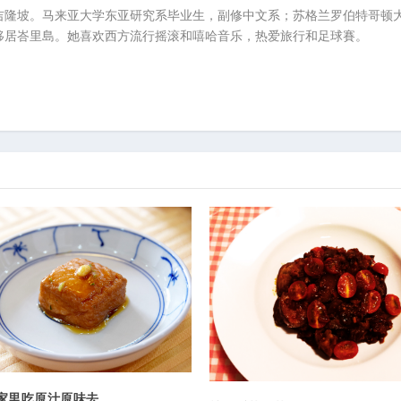
吉隆坡。马来亚大学东亚研究系毕业生，副修中文系；苏格兰罗伯特哥顿
移居峇里島。她喜欢西方流行摇滚和嘻哈音乐，热爱旅行和足球賽。
家里吃原汁原味去