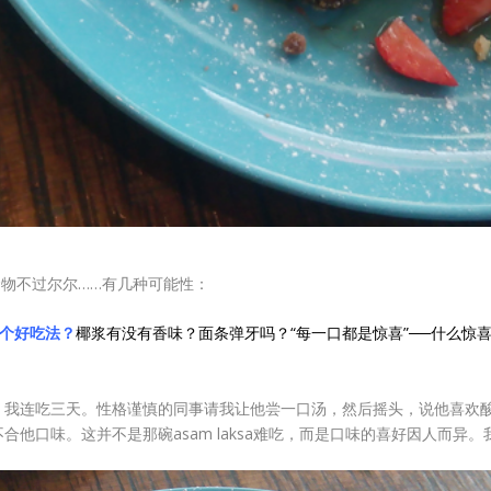
物不过尔尔……有几种可能性：
个好吃法？
椰浆有没有香味？面条弹牙吗？“每一口都是惊喜”──什么惊喜
档口。我连吃三天。性格谨慎的同事请我让他尝一口汤，然后摇头，说他喜欢酸一
的，不合他口味。这并不是那碗asam laksa难吃，而是口味的喜好因人