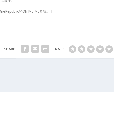
public的Oh My My专辑。】
SHARE:
RATE: