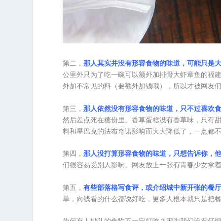
第二，
那人其实并没有形容食物的味道，可能只是
公里外只为了吃一碗可以额外加排骨大虾章鱼的福
外加不常见的料（要额外加钱哦），所以才被网友
第三，
那人依然没有形容食物的味道，只不过喜欢
然后差点死在糖份里。香草蛋糕没有香草味，只有
料和星巴克的法布奇诺影响而大大降低了，一点都
第四，
那人没打算形容食物的味道，只想告诉你，他
们很容易受别人影响。网友放上一张有青春少女拿着
第五，
有些部落格写食评，或介绍城中新开张的餐
单，向钱看的什么都说好吃，更多人根本就只是把
为何有人排队的食物不一定好吃？因为我们没有仔