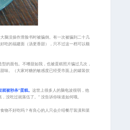
为大脑没操作滑脸书时被骗倒。有一次被骗到二十几
正好吃的福建面（汤更香甜），只不过这一档可以额
造型的面包。不嗜甜如我，也被蛋糕照片骗过几次，
有甜味。（大家对糖的敏感度已经受市面上的罐装饮
架就被秒杀”蛋糕。
这世上很多人的脑电波很弱，他
，没吃过就落伍了。” 没告诉你味道如何哦。
厅食物不好吃吗？有良心的人只会介绍餐厅装潢和菜