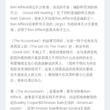
Ben Affleck得过不少奖项，演员的不多，编剧和导演的倒
不少。《Good Will Hunting 》红了同时是编剧和主角的
Matt Damon，很多人不知道Ben Affleck也是编剧之一。
Ben Affleck后来即导又演的《Argo》为他得来不少主要奖
项，证明了Ben Affleck是真实有才之人。
《The Accountant》的故事写得好，比前一阵子也有在马
来西亚上的《The Girl On The Train》好，和去年的
《Gone Girl》不相上下，都是惊慄剧情片。在马来西亚电
影院内看惊慄片最容易遇上不停问为什么会这样的女生，
和爱脑残女友心切急急解说的男人。（我终于明白为何在
电影未坐满的情况下，会有人情愿远远坐前座抬头看戏，
也不愿坐在人群之间。）看惊慄片在买票时要小心选座
位，请各位谨记在心。
看《The Accountant》，是看故事，看导演和看Ben
Affleck。故事是不是真实我不作评论，但这部戏倒教我想
起Bradley Cooper和Christian Bale主演的《American
Hustle》，还有Christian Bale和Ryan Gosling主演的