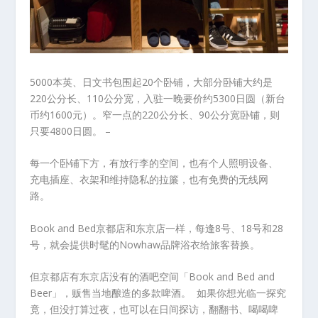
5000本英、日文书包围起20个卧铺，大部分卧铺大约是
220公分长、110公分宽，入驻一晚要价约5300日圆（新台
币约1600元）。窄一点的220公分长、90公分宽卧铺，则
只要4800日圆。 –
每一个卧铺下方，有放行李的空间，也有个人照明设备、
充电插座、衣架和维持隐私的拉簾，也有免费的无线网
路。
Book and Bed京都店和东京店一样，每逢8号、18号和28
号，就会提供时髦的Nowhaw品牌浴衣给旅客替换。
但京都店有东京店没有的酒吧空间「Book and Bed and
Beer」，贩售当地酿造的多款啤酒。 如果你想光临一探究
竟，但没打算过夜，也可以在日间探访，翻翻书、喝喝啤