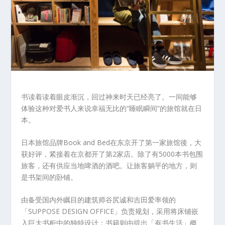
书读着读着眼皮渐沉，回过神来时天已经亮了。一间能够
体验这种对爱书人来说幸福无比的“睡眠瞬间”的旅馆就在日
本。
日本旅馆品牌Book and Bed在东京开了第一家旅馆後，大
获好评，紧接着在京都开了第2家店。除了有5000本书包围
旅客，还有供应当地啤酒的酒吧。让旅客躺平的地方，则
是书架间的卧铺。
由备受国内外瞩目的建筑师谷尻诚和吉田爱率领的
「SUPPOSE DESIGN OFFICE」负责规划，采用将床铺嵌
入巨大书柜中的独特设计；书籍则由提出「有书生活」概