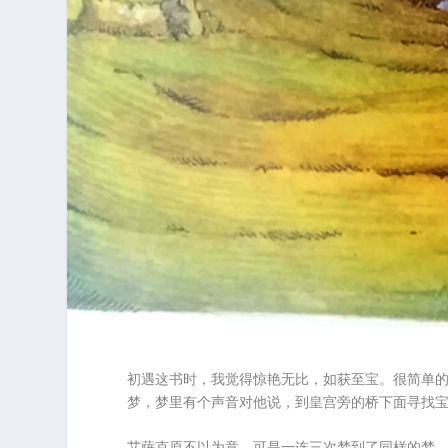
初遇这书时，我觉得惊艳无比，如获至宝。很简单
梦，梦里有个声音对他说，到皇宫旁的桥下面寻找
艾萨克原不以为意，可是一连三次梦到了同样的梦