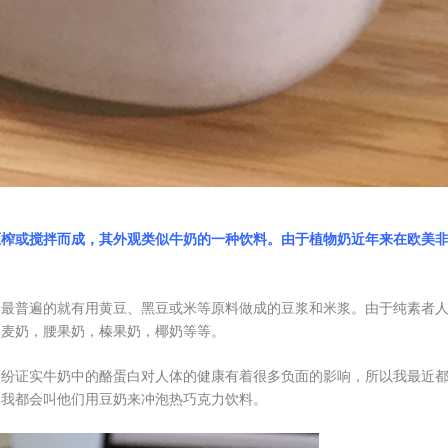
榨或搅拌而成，其外观类似牛奶的一种饮料。由于植物奶近年来在欧美非常流
，最普遍的就有用黄豆、黑豆或米等原料做成的豆浆和米浆。由于纯素者
燕麦奶，腰果奶，榛果奶，椰奶等等。
纷纷证实牛奶中的酪蛋白对人体的健康有着很多负面的影响，所以我最近
，我都会叫他们用豆奶来冲泡热巧克力饮料。