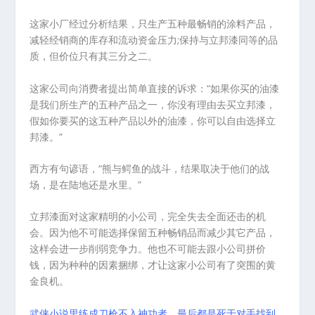
这家小厂经过分析结果，只生产五种最畅销的涂料产品，
减轻经销商的库存和流动资金压力;保持与立邦漆同等的品
质，但价位只有其三分之二。
这家公司向消费者提出简单直接的诉求：“如果你买的油漆
是我们所生产的五种产品之一，你没有理由去买立邦漆，
假如你要买的这五种产品以外的油漆，你可以自由选择立
邦漆。”
西方有句谚语，“熊与鳄鱼的战斗，结果取决于他们的战
场，是在陆地还是水里。”
立邦漆面对这家精明的小公司，完全失去全面还击的机
会。因为他不可能选择保留五种畅销品而减少其它产品，
这样会进一步削弱竞争力。他也不可能去跟小公司拼价
钱，因为种种的因素捆绑，才让这家小公司有了突围的黄
金良机。
武侠小说里练成刀枪不入神功者，最后都是死于对手找到