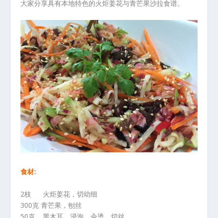
大家分享具有本地特色的火炬姜花与青芒果沙拉食谱。
食材:
2枝 火炬姜花，切幼细
300克 青芒果，刨丝
50克 黑木耳，浸泡，汆烫，切丝