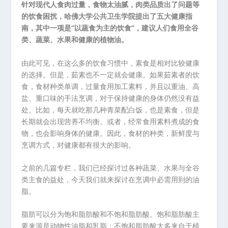
针对现代人食肉过量，食物太油腻，肉类品质出了问题等
的饮食困扰，哈佛大学公共卫生学院提出了五大健康指
南，其中一项是“以蔬食为主的饮食”，建议人们食用全谷
类、蔬菜、水果和健康的植物油。
由此可见，在这么多的饮食习惯中，素食是相对比较健康
的选择。但是，茹素也不一定就会健康。如果茹素者的饮
食，食材种类单调，过量食用加工素料，并且以重油、高
盐、重口味的手法烹调，对于保持健康的身体仍然没有益
处。比如，每天就吃那几种青菜配白饭，也是素食，但是
长期就会出现营养不均衡。或者，经常食用素料煮成的食
物，也会影响身体的健康。因此，食材的种类，新鲜度与
烹调方式，对健康都有很大的影响。
之前的几篇专栏，我们已经探讨过各种蔬菜、水果与全谷
类主食的益处，今天我们就来探讨在烹调中必需用到的油
脂。
脂肪可以分为饱和脂肪酸和不饱和脂肪酸。饱和脂肪酸主
要来源是动物性油脂和乳脂；不饱和脂肪酸大多来自于植