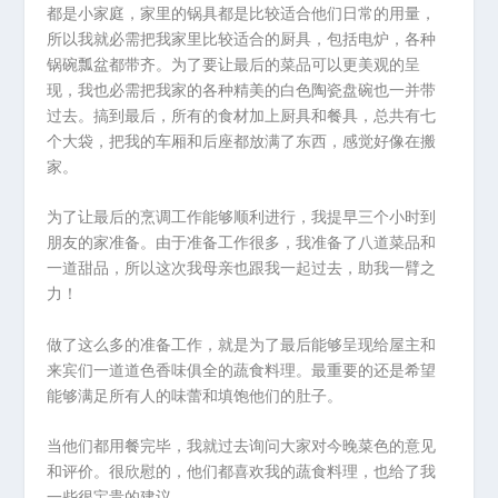
都是小家庭，家里的锅具都是比较适合他们日常的用量，
所以我就必需把我家里比较适合的厨具，包括电炉，各种
锅碗瓢盆都带齐。为了要让最后的菜品可以更美观的呈
现，我也必需把我家的各种精美的白色陶瓷盘碗也一并带
过去。搞到最后，所有的食材加上厨具和餐具，总共有七
个大袋，把我的车厢和后座都放满了东西，感觉好像在搬
家。
为了让最后的烹调工作能够顺利进行，我提早三个小时到
朋友的家准备。由于准备工作很多，我准备了八道菜品和
一道甜品，所以这次我母亲也跟我一起过去，助我一臂之
力！
做了这么多的准备工作，就是为了最后能够呈现给屋主和
来宾们一道道色香味俱全的蔬食料理。最重要的还是希望
能够满足所有人的味蕾和填饱他们的肚子。
当他们都用餐完毕，我就过去询问大家对今晚菜色的意见
和评价。很欣慰的，他们都喜欢我的蔬食料理，也给了我
一些很宝贵的建议。