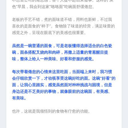
色”早晨，我会到这家“咯咯面”吃碗面舒缓倦怠。
老板的手艺不错，煮的面味道不错，用料也新鲜，不过我
喜欢的是面食的“样子”。食物除了味道的经营，满足味蕾的
感觉之外，呈现在眼底下的美感也很重要。
虽然是一碗普通的面食，可是老板懂得选择适合的白色瓷
碗，面条搭配叉烧肉和肉碎，再撒上适量的青葱醒目提
味，整体上给人一种美味、好看和舒服的感觉。
每次带着倦怠的心情来这里吃面，当面端上来时，我习惯
会仔细欣赏一下，才动筷享受这碗好吃的面。这碗“好看”的
面，让我心里踏实，感觉虽然面对种种挑战与困境，但是
身边还是不乏美好的事物，就像眼前的这碗面，有美感、
有美味。
也许，这就是我领悟到的食物有疗愈的功能。