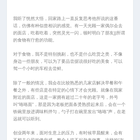
我听了恍然大悟，回家路上一直反复思考他所说的这番
话，仿佛有种似曾相识的感觉。有一天光顾一家偶尔会去
的面店，吃着吃着，突然灵光一闪，顿时明白了朋友JJ所谓
的食物有疗愈的功能。
对于食物，我不是特别挑剔，也不是什么吃货之类，不像
身边一些朋友，可以为了要品尝据说很好吃的美食，可以
驾一个小时的车程去尝鲜。
除了一般的情况，我会在比较熟悉的几家店解决早餐和午
餐之外，有些店是在特定的心情下才会光顾。就像在我家
附近的面店，这是一家拥有超过二十年的老字号，外号
叫“咯咯面”，那是因为老板把面条烫熟捞起来后，会在一个
铁碗里放进调味料拌匀，勺子打在碗里发出“咯咯”声，在老
远就可以听到。
创业两年来，面对生意上的压力，有时候早晨醒来，会有
不想去公司的倦怠感，整个人提不起劲来做事。这样的“灰