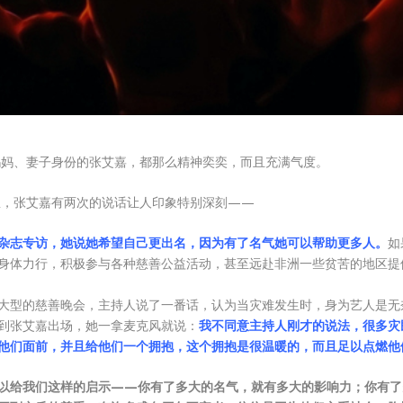
妈妈、妻子身份的张艾嘉，都那么精神奕奕，而且充满气度。
里，张艾嘉有两次的说话让人印象特别深刻——
杂志专访，她说她希望自己更出名，因为有了名气她可以帮助更多人。
如
身体力行，积极参与各种慈善公益活动，甚至远赴非洲一些贫苦的地区提
大型的慈善晚会，主持人说了一番话，认为当灾难发生时，身为艺人是无
到张艾嘉出场，她一拿麦克风就说：
我不同意主持人刚才的说法，很多灾
他们面前，并且给他们一个拥抱，这个拥抱是很温暖的，而且足以点燃他
以给我们这样的启示——你有了多大的名气，就有多大的影响力；你有了