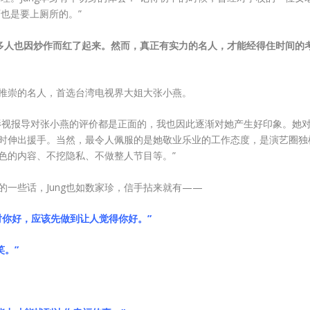
也是要上厕所的。”
许多人也因炒作而红了起来。然而，真正有实力的名人，才能经得住时间的
赏和推崇的名人，首选台湾电视界大姐大张小燕。
影视报导对张小燕的评价都是正面的，我也因此逐渐对她产生好印象。她
时伸出援手。当然，最令人佩服的是她敬业乐业的工作态度，是演艺圈独
色的内容、不挖隐私、不做整人节目等。”
的一些话，Jung也如数家珍，信手拈来就有——
对你好，应该先做到让人觉得你好。”
笑。”