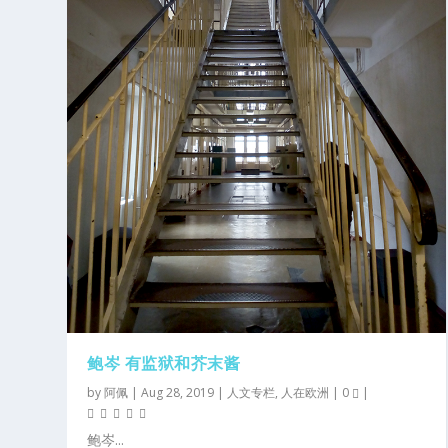
鲍岑 有监狱和芥末酱
by
阿佩
|
Aug 28, 2019
|
人文专栏
,
人在欧洲
|
0
|
鲍岑...