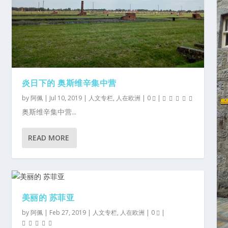
炎日下的 奥斯维辛集中营
by
阿佩
|
Jul 10, 2019
|
人文专栏
,
人在欧洲
|
0
|
奥斯维辛集中营...
READ MORE
美丽的 苏菲亚
by
阿佩
|
Feb 27, 2019
|
人文专栏
,
人在欧洲
|
0
|