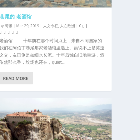
巷尾的 老酒馆
by
阿佩
|
Mar 29, 2019
|
人文专栏
,
人在欧洲
|
0
|
老酒馆 ——十年前在那个时间点上，来自不同国家的
我们在阿伯丁巷尾那家老酒馆里遇上。虽说不上是莫逆
之交，友谊倒是如细水长流。十年后独自旧地重游，酒
依然那么香，坟场也还在，quiet...
READ MORE