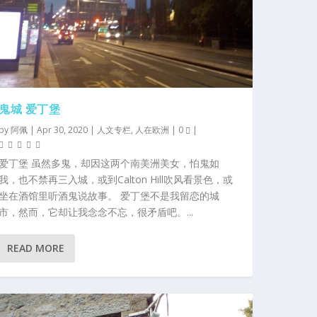
鬼城 爱丁堡
by
阿佩
|
Apr 30, 2020
|
人文专栏
,
人在欧洲
|
0
|
爱丁堡 虽然多鬼，却因这两个南美洲美女，怕鬼如
我，也不禁再三入城，或到Calton Hill吹风看景色，或
坐在酒馆里听酒鬼说故事。 爱丁堡不是我留恋的城
市，然而，它却让我念念不忘，很矛盾吧。...
READ MORE