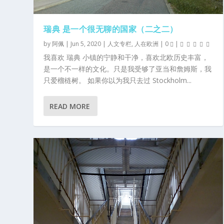
瑞典 是一个很无聊的国家（二之二）
by
阿佩
|
Jun 5, 2020
|
人文专栏
,
人在欧洲
|
0
|
我喜欢 瑞典 小镇的宁静和干净，喜欢北欧历史丰富，
是一个不一样的文化。只是我受够了亚当和詹姆斯，我
只爱榴梿树。 如果你以为我只去过 Stockholm...
READ MORE