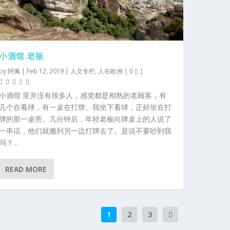
小酒馆 老板
by
阿佩
|
Feb 12, 2019
|
人文专栏
,
人在欧洲
|
0
|
小酒馆 里并没有很多人，感觉都是相熟的老顾客，有
几个在看球，有一桌在打牌。我坐下看球，正好坐在打
牌的那一桌旁。几分钟后，年轻老板向牌桌上的人说了
一串话，他们就搬到另一边打牌去了。是说不要吵到我
吗？...
READ MORE
1
2
3