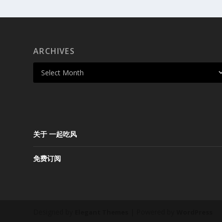
ARCHIVES
关于 一起吃风
免费订阅
Designed by
| Powered by
Elegant Themes
WordPress