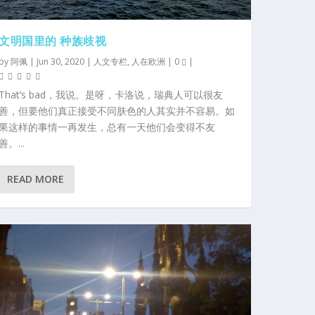
文明国里的 种族歧视
by
阿佩
|
Jun 30, 2020
|
人文专栏
,
人在欧洲
|
0
|
That’s bad，我说。是呀，卡洛说，瑞典人可以很友
善，但要他们真正接受不同肤色的人其实并不容易。如
果这样的事情一再发生，总有一天他们会变得不友
善。...
READ MORE